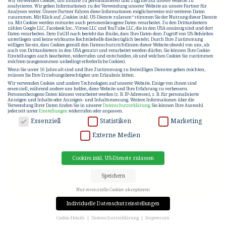
Wir verwenden Cookies, um Inhalte zu personalisieren und Zugriffe auf unsere Website zu
analysieren. Wir geben Informationen zu der Verwendung unserer Website an unsere Partner für
Analysen weiter. Unsere Partner führen diese Informationen möglicherweise mit weiteren Daten
zusammen. Mit Klick auf „Cookies inkl. US-Dienste zulassen“ stimmen Sie der Nutzung dieser Dienste
zu. Mit Cookies werden mitunter auch personenbezogene Daten verarbeitet. Zu den Drittanbietern
zählen Google LLC, Facebook Inc., Vimeo LLC und YouTube LLC, die in den USA ansässig sind und dort
Daten verarbeiten. Dem EuGH nach besteht das Risiko, dass Ihre Daten dem Zugriff von US-Behörden
unterliegen und keine wirksame Rechtsbehelfe diesbezüglich besteht. Durch Ihre Zustimmung
willigen Sie ein, dass Cookies gemäß den Datenschutzrichtlinien dieser Website obwohl von uns, als
auch von Drittanbietern in den USA genutzt und verarbeitet werden dürfen. Sie können Ihre Cookie-
Einstellungen auch bearbeiten, widerrufen und entscheiden, ob und welchen Cookies Sie zustimmen
möchten (ausgenommen unbedingt erforderliche Cookies).
Wenn Sie unter 16 Jahre alt sind und Ihre Zustimmung zu freiwilligen Diensten geben möchten,
müssen Sie Ihre Erziehungsberechtigten um Erlaubnis bitten.
Wir verwenden Cookies und andere Technologien auf unserer Website. Einige von ihnen sind
essenziell, während andere uns helfen, diese Website und Ihre Erfahrung zu verbessern.
Personenbezogene Daten können verarbeitet werden (z. B. IP-Adressen), z. B. für personalisierte
Anzeigen und Inhalte oder Anzeigen- und Inhaltsmessung.
Weitere Informationen über die
Verwendung Ihrer Daten finden Sie in unserer
Datenschutzerklärung
.
Sie können Ihre Auswahl
jederzeit unter
Einstellungen
widerrufen oder anpassen.
DATENSCHUTZ
Essenziell
Statistiken
Marketing
Externe Medien
Cookies inkl. US-Dienste zulassen
Speichern
Nur essenzielle Cookies akzeptieren
Individuelle Datenschutzeinstellungen
Cookie-Details
Datenschutzerklärung
Impressum