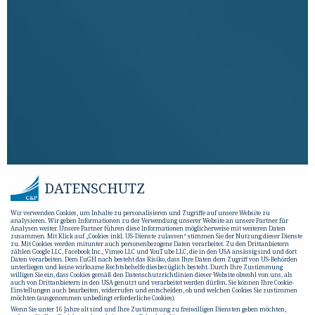
DATENSCHUTZ
Wir verwenden Cookies, um Inhalte zu personalisieren und Zugriffe auf unsere Website zu
analysieren. Wir geben Informationen zu der Verwendung unserer Website an unsere Partner für
Analysen weiter. Unsere Partner führen diese Informationen möglicherweise mit weiteren Daten
zusammen. Mit Klick auf „Cookies inkl. US-Dienste zulassen“ stimmen Sie der Nutzung dieser Dienste
zu. Mit Cookies werden mitunter auch personenbezogene Daten verarbeitet. Zu den Drittanbietern
zählen Google LLC, Facebook Inc., Vimeo LLC und YouTube LLC, die in den USA ansässig sind und dort
Daten verarbeiten. Dem EuGH nach besteht das Risiko, dass Ihre Daten dem Zugriff von US-Behörden
unterliegen und keine wirksame Rechtsbehelfe diesbezüglich besteht. Durch Ihre Zustimmung
willigen Sie ein, dass Cookies gemäß den Datenschutzrichtlinien dieser Website obwohl von uns, als
auch von Drittanbietern in den USA genutzt und verarbeitet werden dürfen. Sie können Ihre Cookie-
Einstellungen auch bearbeiten, widerrufen und entscheiden, ob und welchen Cookies Sie zustimmen
möchten (ausgenommen unbedingt erforderliche Cookies).
Wenn Sie unter 16 Jahre alt sind und Ihre Zustimmung zu freiwilligen Diensten geben möchten,