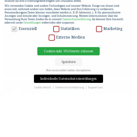
müssen Sie Ihre Erziehungsberechtigten um Erlaubnis bitten.
Wir verwenden Cookies und andere Technologien auf unserer Website. Einige von ihnen sind
essenziell, während andere uns helfen, diese Website und Ihre Erfahrung zu verbessern.
Personenbezogene Daten können verarbeitet werden (z. B. IP-Adressen), z. B. für personalisierte
Anzeigen und Inhalte oder Anzeigen- und Inhaltsmessung.
Weitere Informationen über die
Verwendung Ihrer Daten finden Sie in unserer
Datenschutzerklärung
.
Sie können Ihre Auswahl
jederzeit unter
Einstellungen
widerrufen oder anpassen.
DATENSCHUTZ
Essenziell
Statistiken
Marketing
Externe Medien
Cookies inkl. US-Dienste zulassen
Speichern
Nur essenzielle Cookies akzeptieren
Individuelle Datenschutzeinstellungen
Cookie-Details
Datenschutzerklärung
Impressum
Datenschutzeinstellungen
Wenn Sie unter 16 Jahre alt sind und Ihre Zustimmung zu freiwilligen Diensten geben möchten,
müssen Sie Ihre Erziehungsberechtigten um Erlaubnis bitten.
Wir verwenden Cookies und andere Technologien auf unserer Website. Einige von ihnen sind
essenziell, während andere uns helfen, diese Website und Ihre Erfahrung zu verbessern.
Personenbezogene Daten können verarbeitet werden (z. B. IP-Adressen), z. B. für personalisierte
Anzeigen und Inhalte oder Anzeigen- und Inhaltsmessung.
Weitere Informationen über die
Verwendung Ihrer Daten finden Sie in unserer
Datenschutzerklärung
.
Hier finden Sie eine Übersicht über alle verwendeten Cookies. Sie können Ihre Einwilligung zu ganzen
Kategorien geben oder sich weitere Informationen anzeigen lassen und so nur bestimmte Cookies