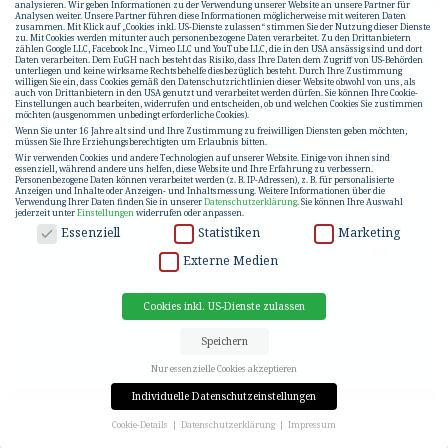
analysieren. Wir geben Informationen zu der Verwendung unserer Website an unsere Partner für
Analysen weiter. Unsere Partner führen diese Informationen möglicherweise mit weiteren Daten
zusammen. Mit Klick auf „Cookies inkl. US-Dienste zulassen“ stimmen Sie der Nutzung dieser Dienste
zu. Mit Cookies werden mitunter auch personenbezogene Daten verarbeitet. Zu den Drittanbietern
zählen Google LLC, Facebook Inc., Vimeo LLC und YouTube LLC, die in den USA ansässig sind und dort
Daten verarbeiten. Dem EuGH nach besteht das Risiko, dass Ihre Daten dem Zugriff von US-Behörden
unterliegen und keine wirksame Rechtsbehelfe diesbezüglich besteht. Durch Ihre Zustimmung
willigen Sie ein, dass Cookies gemäß den Datenschutzrichtlinien dieser Website obwohl von uns, als
auch von Drittanbietern in den USA genutzt und verarbeitet werden dürfen. Sie können Ihre Cookie-
Einstellungen auch bearbeiten, widerrufen und entscheiden, ob und welchen Cookies Sie zustimmen
möchten (ausgenommen unbedingt erforderliche Cookies).
Wenn Sie unter 16 Jahre alt sind und Ihre Zustimmung zu freiwilligen Diensten geben möchten,
müssen Sie Ihre Erziehungsberechtigten um Erlaubnis bitten.
Wir verwenden Cookies und andere Technologien auf unserer Website. Einige von ihnen sind
essenziell, während andere uns helfen, diese Website und Ihre Erfahrung zu verbessern.
Personenbezogene Daten können verarbeitet werden (z. B. IP-Adressen), z. B. für personalisierte
Anzeigen und Inhalte oder Anzeigen- und Inhaltsmessung.
Weitere Informationen über die
Verwendung Ihrer Daten finden Sie in unserer
Datenschutzerklärung
.
Sie können Ihre Auswahl
jederzeit unter
Einstellungen
widerrufen oder anpassen.
DATENSCHUTZ
Essenziell
Statistiken
Marketing
Externe Medien
Cookies inkl. US-Dienste zulassen
Speichern
Nur essenzielle Cookies akzeptieren
Individuelle Datenschutzeinstellungen
Cookie-Details
Datenschutzerklärung
Impressum