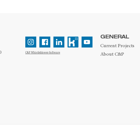
GENERAL
Current Projects
0
C&P Whistleblower-Software
About C&P