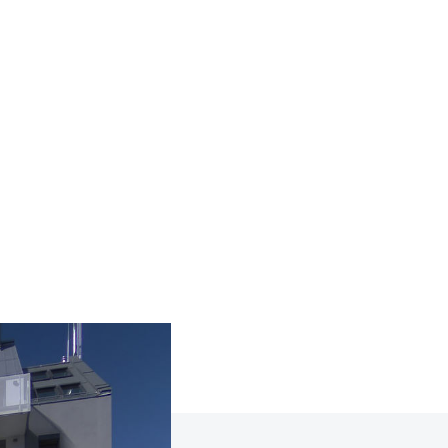
COMPANY
CAREER
BL