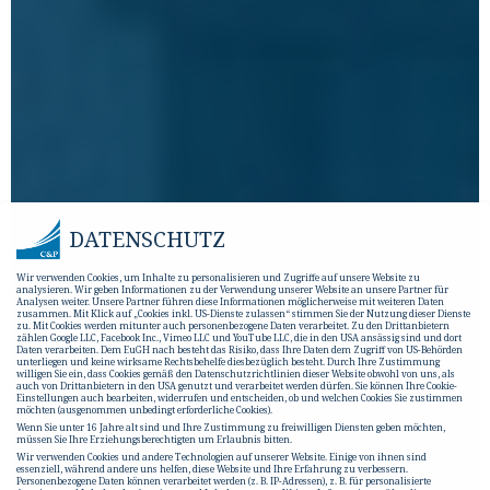
DATENSCHUTZ
Wir verwenden Cookies, um Inhalte zu personalisieren und Zugriffe auf unsere Website zu
analysieren. Wir geben Informationen zu der Verwendung unserer Website an unsere Partner für
Analysen weiter. Unsere Partner führen diese Informationen möglicherweise mit weiteren Daten
zusammen. Mit Klick auf „Cookies inkl. US-Dienste zulassen“ stimmen Sie der Nutzung dieser Dienste
zu. Mit Cookies werden mitunter auch personenbezogene Daten verarbeitet. Zu den Drittanbietern
zählen Google LLC, Facebook Inc., Vimeo LLC und YouTube LLC, die in den USA ansässig sind und dort
Daten verarbeiten. Dem EuGH nach besteht das Risiko, dass Ihre Daten dem Zugriff von US-Behörden
unterliegen und keine wirksame Rechtsbehelfe diesbezüglich besteht. Durch Ihre Zustimmung
willigen Sie ein, dass Cookies gemäß den Datenschutzrichtlinien dieser Website obwohl von uns, als
auch von Drittanbietern in den USA genutzt und verarbeitet werden dürfen. Sie können Ihre Cookie-
Einstellungen auch bearbeiten, widerrufen und entscheiden, ob und welchen Cookies Sie zustimmen
möchten (ausgenommen unbedingt erforderliche Cookies).
Wenn Sie unter 16 Jahre alt sind und Ihre Zustimmung zu freiwilligen Diensten geben möchten,
müssen Sie Ihre Erziehungsberechtigten um Erlaubnis bitten.
Wir verwenden Cookies und andere Technologien auf unserer Website. Einige von ihnen sind
essenziell, während andere uns helfen, diese Website und Ihre Erfahrung zu verbessern.
Personenbezogene Daten können verarbeitet werden (z. B. IP-Adressen), z. B. für personalisierte