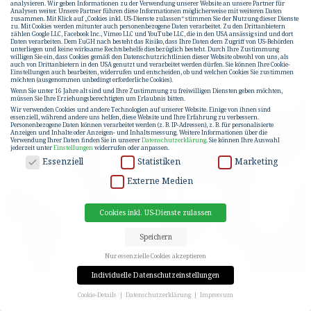
analysieren. Wir geben Informationen zu der Verwendung unserer Website an unsere Partner für
Analysen weiter. Unsere Partner führen diese Informationen möglicherweise mit weiteren Daten
zusammen. Mit Klick auf „Cookies inkl. US-Dienste zulassen“ stimmen Sie der Nutzung dieser Dienste
zu. Mit Cookies werden mitunter auch personenbezogene Daten verarbeitet. Zu den Drittanbietern
zählen Google LLC, Facebook Inc., Vimeo LLC und YouTube LLC, die in den USA ansässig sind und dort
Daten verarbeiten. Dem EuGH nach besteht das Risiko, dass Ihre Daten dem Zugriff von US-Behörden
unterliegen und keine wirksame Rechtsbehelfe diesbezüglich besteht. Durch Ihre Zustimmung
willigen Sie ein, dass Cookies gemäß den Datenschutzrichtlinien dieser Website obwohl von uns, als
auch von Drittanbietern in den USA genutzt und verarbeitet werden dürfen. Sie können Ihre Cookie-
Einstellungen auch bearbeiten, widerrufen und entscheiden, ob und welchen Cookies Sie zustimmen
möchten (ausgenommen unbedingt erforderliche Cookies).
Wenn Sie unter 16 Jahre alt sind und Ihre Zustimmung zu freiwilligen Diensten geben möchten,
müssen Sie Ihre Erziehungsberechtigten um Erlaubnis bitten.
Wir verwenden Cookies und andere Technologien auf unserer Website. Einige von ihnen sind
essenziell, während andere uns helfen, diese Website und Ihre Erfahrung zu verbessern.
Personenbezogene Daten können verarbeitet werden (z. B. IP-Adressen), z. B. für personalisierte
Anzeigen und Inhalte oder Anzeigen- und Inhaltsmessung.
Weitere Informationen über die
Verwendung Ihrer Daten finden Sie in unserer
Datenschutzerklärung
.
Sie können Ihre Auswahl
jederzeit unter
Einstellungen
widerrufen oder anpassen.
DATENSCHUTZ
Essenziell
Statistiken
Marketing
Externe Medien
Cookies inkl. US-Dienste zulassen
Speichern
Nur essenzielle Cookies akzeptieren
Individuelle Datenschutzeinstellungen
Nachhaltigkeit boomt.
Cookie-Details
Datenschutzerklärung
Impressum