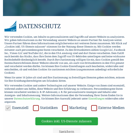
DATENSCHUTZ
Wir verwenden Cookies, um Inhalte zu personalisieren und Zugriffe auf unsere Website zu analysieren.
Wir geben Informationen zu der Verwendung unserer Website an unsere Partner für Analysen weiter.
Unsere Partner führen diese Informationen möglicherweise mit weiteren Daten zusammen. Mit Klick auf
„Cookies inkl. US-Dienste zulassen“ stimmen Sie der Nutzung dieser Dienste zu. Mit Cookies werden
mitunter auch personenbezogene Daten verarbeitet. Zu den Drittanbietern zählen Google LLC, Facebook
Inc., Vimeo LLC und YouTube LLC, die in den USA ansässig sind und dort Daten verarbeiten. Dem EuGH
nach besteht das Risiko, dass Ihre Daten dem Zugriff von US-Behörden unterliegen und keine wirksame
Rechtsbehelfe diesbezüglich besteht. Durch Ihre Zustimmung willigen Sie ein, dass Cookies gemäß den
Datenschutzrichtlinien dieser Website obwohl von uns, als auch von Drittanbietern in den USA genutzt
und verarbeitet werden dürfen. Sie können Ihre Cookie-Einstellungen auch bearbeiten, widerrufen und
entscheiden, ob und welchen Cookies Sie zustimmen möchten (ausgenommen unbedingt erforderliche
Cookies).
Wenn Sie unter 16 Jahre alt sind und Ihre Zustimmung zu freiwilligen Diensten geben möchten, müssen
Sie Ihre Erziehungsberechtigten um Erlaubnis bitten.
Wir verwenden Cookies und andere Technologien auf unserer Website. Einige von ihnen sind essenziell,
während andere uns helfen, diese Website und Ihre Erfahrung zu verbessern.
Personenbezogene Daten
können verarbeitet werden (z. B. IP-Adressen), z. B. für personalisierte Anzeigen und Inhalte oder
Anzeigen- und Inhaltsmessung.
Weitere Informationen über die Verwendung Ihrer Daten finden Sie in
unserer
Datenschutzerklärung
.
Sie können Ihre Auswahl jederzeit unter
Einstellungen
widerrufen oder
anpassen.
DATENSCHUTZ
Essenziell
Statistiken
Marketing
Externe Medien
Cookies inkl. US-Dienste zulassen
Speichern