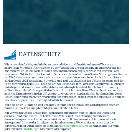
DATENSCHUTZ
Wir verwenden Cookies, um Inhalte zu personalisieren und Zugriffe auf unsere Website zu
analysieren. Wir geben Informationen zu der Verwendung unserer Website an unsere Partner für
Analysen weiter. Unsere Partner führen diese Informationen möglicherweise mit weiteren Daten
zusammen. Mit Klick auf „Cookies inkl. US-Dienste zulassen“ stimmen Sie der Nutzung dieser Dienste
zu. Mit Cookies werden mitunter auch personenbezogene Daten verarbeitet. Zu den Drittanbietern
zählen Google LLC, Facebook Inc., Vimeo LLC und YouTube LLC, die in den USA ansässig sind und dort
Daten verarbeiten. Dem EuGH nach besteht das Risiko, dass Ihre Daten dem Zugriff von US-Behörden
unterliegen und keine wirksame Rechtsbehelfe diesbezüglich besteht. Durch Ihre Zustimmung
willigen Sie ein, dass Cookies gemäß den Datenschutzrichtlinien dieser Website obwohl von uns, als
auch von Drittanbietern in den USA genutzt und verarbeitet werden dürfen. Sie können Ihre Cookie-
Einstellungen auch bearbeiten, widerrufen und entscheiden, ob und welchen Cookies Sie zustimmen
möchten (ausgenommen unbedingt erforderliche Cookies).
Wenn Sie unter 16 Jahre alt sind und Ihre Zustimmung zu freiwilligen Diensten geben möchten,
müssen Sie Ihre Erziehungsberechtigten um Erlaubnis bitten.
Wir verwenden Cookies und andere Technologien auf unserer Website. Einige von ihnen sind
essenziell, während andere uns helfen, diese Website und Ihre Erfahrung zu verbessern.
Personenbezogene Daten können verarbeitet werden (z. B. IP-Adressen), z. B. für personalisierte
Anzeigen und Inhalte oder Anzeigen- und Inhaltsmessung.
Weitere Informationen über die
Verwendung Ihrer Daten finden Sie in unserer
Datenschutzerklärung
.
Sie können Ihre Auswahl
jederzeit unter
Einstellungen
widerrufen oder anpassen.