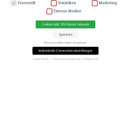
DATENSCHUTZ
Essenziell
Statistiken
Marketing
Externe Medien
Cookies inkl. US-Dienste zulassen
Speichern
Nur essenzielle Cookies akzeptieren
Individuelle Datenschutzeinstellungen
Cookie-Details
Datenschutzerklärung
Impressum
Datenschutzeinstellungen
Wenn Sie unter 16 Jahre alt sind und Ihre Zustimmung zu freiwilligen Diensten geben möchten,
müssen Sie Ihre Erziehungsberechtigten um Erlaubnis bitten.
Wir verwenden Cookies und andere Technologien auf unserer Website. Einige von ihnen sind
essenziell, während andere uns helfen, diese Website und Ihre Erfahrung zu verbessern.
Personenbezogene Daten können verarbeitet werden (z. B. IP-Adressen), z. B. für personalisierte
Anzeigen und Inhalte oder Anzeigen- und Inhaltsmessung.
Weitere Informationen über die
Verwendung Ihrer Daten finden Sie in unserer
Datenschutzerklärung
.
Hier finden Sie eine Übersicht über alle verwendeten Cookies. Sie können Ihre Einwilligung zu ganzen
Kategorien geben oder sich weitere Informationen anzeigen lassen und so nur bestimmte Cookies
auswählen.
Cookies inkl. US-Dienste zulassen
Speichern
Nur essenzielle Cookies akzeptieren
Zurück
Datenschutzeinstellungen