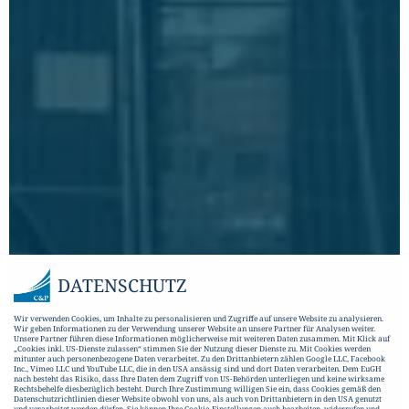
DATENSCHUTZ
Wir verwenden Cookies, um Inhalte zu personalisieren und Zugriffe auf unsere Website zu analysieren.
Wir geben Informationen zu der Verwendung unserer Website an unsere Partner für Analysen weiter.
Unsere Partner führen diese Informationen möglicherweise mit weiteren Daten zusammen. Mit Klick auf
„Cookies inkl. US-Dienste zulassen“ stimmen Sie der Nutzung dieser Dienste zu. Mit Cookies werden
mitunter auch personenbezogene Daten verarbeitet. Zu den Drittanbietern zählen Google LLC, Facebook
Inc., Vimeo LLC und YouTube LLC, die in den USA ansässig sind und dort Daten verarbeiten. Dem EuGH
nach besteht das Risiko, dass Ihre Daten dem Zugriff von US-Behörden unterliegen und keine wirksame
Rechtsbehelfe diesbezüglich besteht. Durch Ihre Zustimmung willigen Sie ein, dass Cookies gemäß den
Datenschutzrichtlinien dieser Website obwohl von uns, als auch von Drittanbietern in den USA genutzt
und verarbeitet werden dürfen. Sie können Ihre Cookie-Einstellungen auch bearbeiten, widerrufen und