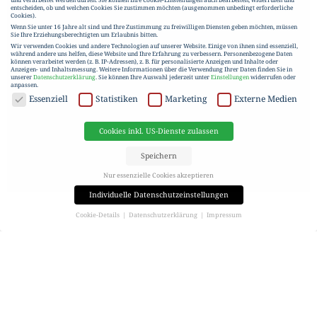
entscheiden, ob und welchen Cookies Sie zustimmen möchten (ausgenommen unbedingt erforderliche
Cookies).
Wenn Sie unter 16 Jahre alt sind und Ihre Zustimmung zu freiwilligen Diensten geben möchten, müssen
Sie Ihre Erziehungsberechtigten um Erlaubnis bitten.
Wir verwenden Cookies und andere Technologien auf unserer Website. Einige von ihnen sind essenziell,
während andere uns helfen, diese Website und Ihre Erfahrung zu verbessern.
Personenbezogene Daten
können verarbeitet werden (z. B. IP-Adressen), z. B. für personalisierte Anzeigen und Inhalte oder
Anzeigen- und Inhaltsmessung.
Weitere Informationen über die Verwendung Ihrer Daten finden Sie in
unserer
Datenschutzerklärung
.
Sie können Ihre Auswahl jederzeit unter
Einstellungen
widerrufen oder
anpassen.
DATENSCHUTZ
Essenziell
Statistiken
Marketing
Externe Medien
Cookies inkl. US-Dienste zulassen
Speichern
Nur essenzielle Cookies akzeptieren
Individuelle Datenschutzeinstellungen
Cookie-Details
Datenschutzerklärung
Impressum
Datenschutzeinstellungen
Wenn Sie unter 16 Jahre alt sind und Ihre Zustimmung zu freiwilligen Diensten geben möchten, müssen
Sie Ihre Erziehungsberechtigten um Erlaubnis bitten.
Wir verwenden Cookies und andere Technologien auf unserer Website. Einige von ihnen sind essenziell,
während andere uns helfen, diese Website und Ihre Erfahrung zu verbessern.
Personenbezogene Daten
können verarbeitet werden (z. B. IP-Adressen), z. B. für personalisierte Anzeigen und Inhalte oder
Anzeigen- und Inhaltsmessung.
Weitere Informationen über die Verwendung Ihrer Daten finden Sie in
unserer
Datenschutzerklärung
.
Hier finden Sie eine Übersicht über alle verwendeten Cookies. Sie können Ihre Einwilligung zu ganzen