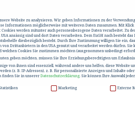
 unsere Website zu analysieren. Wir geben Informationen zu der Verwendun
iese Informationen möglicherweise mit weiteren Daten zusammen. Mit Klick
it Cookies werden mitunter auch personenbezogene Daten verarbeitet. Zu de
 USA ansässig sind und dort Daten verarbeiten. Dem EuGH nach besteht das R
behelfe diesbezüglich besteht. Durch Ihre Zustimmung willigen Sie ein, da
h von Drittanbietern in den USA genutzt und verarbeitet werden dürfen. Sie
und welchen Cookies Sie zustimmen möchten (ausgenommen unbedingt erforde
ensten geben möchten, müssen Sie Ihre Erziehungsberechtigten um Erlaubnis 
ige von ihnen sind essenziell, während andere uns helfen, diese Website un
en (z. B. IP-Adressen), z. B. für personalisierte Anzeigen und Inhalte ode
 finden Sie in unserer
Datenschutzerklärung
.
Sie können Ihre Auswahl jeder
Statistiken
Marketing
Externe 
ensten geben möchten, müssen Sie Ihre Erziehungsberechtigten um Erlaubnis 
BAH
ige von ihnen sind essenziell, während andere uns helfen, diese Website u
n und Inhalte oder Anzeigen- und Inhaltsmessung.
Weitere Informationen über
n Ihre Einwilligung zu ganzen Kategorien geben oder sich weitere Informat