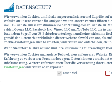
DATENSCHUTZ
Wir verwenden Cookies, um Inhalte zu personalisieren und Zugriffe auf
Website an unsere Partner für Analysen weiter. Unsere Partner führen d
inkl. US-Dienste zulassen“ stimmen Sie der Nutzung dieser Dienste zu. M
zählen Google LLC, Facebook Inc., Vimeo LLC und YouTube LLC, die in den
Daten dem Zugriff von US-Behörden unterliegen und keine wirksame Rechts
gemäß den Datenschutzrichtlinien dieser Website obwohl von uns, als auc
Cookie-Einstellungen auch bearbeiten, widerrufen und entscheiden, ob 
Wenn Sie unter 16 Jahre alt sind und Ihre Zustimmung zu freiwilligen Di
Wir verwenden Cookies und andere Technologien auf unserer Website. Ein
Erfahrung zu verbessern.
Personenbezogene Daten können verarbeitet werd
Inhaltsmessung.
Weitere Informationen über die Verwendung Ihrer Daten
Einstellungen
widerrufen oder anpassen.
DATENSCHUTZ
Essenziell
Datenschutzeinstellungen
Wenn Sie unter 16 Jahre alt sind und Ihre Zustimmung zu freiwilligen Di
Wir verwenden Cookies und andere Technologien auf unserer Website. Ein
verarbeitet werden (z. B. IP-Adressen), z. B. für personalisierte Anzeige
Datenschutzerklärung
.
Hier finden Sie eine Übersicht über alle verwendeten Cookies. Sie könne