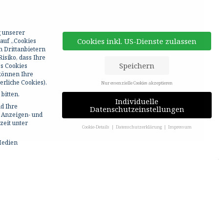
g unserer
Cookies inkl. US-Dienste zulassen
 auf „Cookies
n Drittanbietern
isiko, dass Ihre
Speichern
ss Cookies
 können Ihre
rliche Cookies).
Nur essenzielle Cookies akzeptieren
bitten.
Individuelle
d Ihre
Datenschutzeinstellungen
r Anzeigen- und
zeit unter
Cookie-Details
Datenschutzerklärung
Impressum
Medien
bitten.
NHOFSTRASSE 5
nd Ihre Erfahrung zu verbessern.
Personenbezogene Daten können
5, 55A, 57
 die Verwendung Ihrer Daten finden Sie in unserer
ionen anzeigen lassen und so nur bestimmte Cookies auswählen.