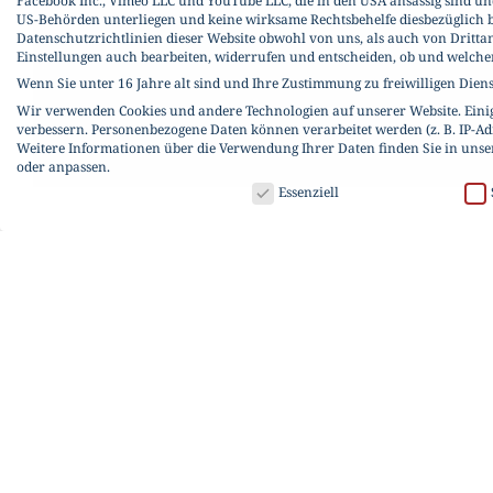
Facebook Inc., Vimeo LLC und YouTube LLC, die in den USA ansässig sind un
US-Behörden unterliegen und keine wirksame Rechtsbehelfe diesbezüglich b
Datenschutzrichtlinien dieser Website obwohl von uns, als auch von Dritta
Einstellungen auch bearbeiten, widerrufen und entscheiden, ob und welch
Wenn Sie unter 16 Jahre alt sind und Ihre Zustimmung zu freiwilligen Dien
Wir verwenden Cookies und andere Technologien auf unserer Website. Einige
verbessern.
Personenbezogene Daten können verarbeitet werden (z. B. IP-Adr
Weitere Informationen über die Verwendung Ihrer Daten finden Sie in uns
oder anpassen.
DATENSCHUTZ
Essenziell
Datenschutzeinstellungen
Wenn Sie unter 16 Jahre alt sind und Ihre Zustimmung zu freiwilligen Dien
Wir verwenden Cookies und andere Technologien auf unserer Website. Einige
werden (z. B. IP-Adressen), z. B. für personalisierte Anzeigen und Inhalte o
Hier finden Sie eine Übersicht über alle verwendeten Cookies. Sie können 
Cookies inkl. US-Dienste zulassen
Speichern
Nur essenzielle
Datenschutzeinstellungen
Essenziell (1)
Essenzielle Cookies ermöglichen grundlegende Funktionen und sind für die einwand