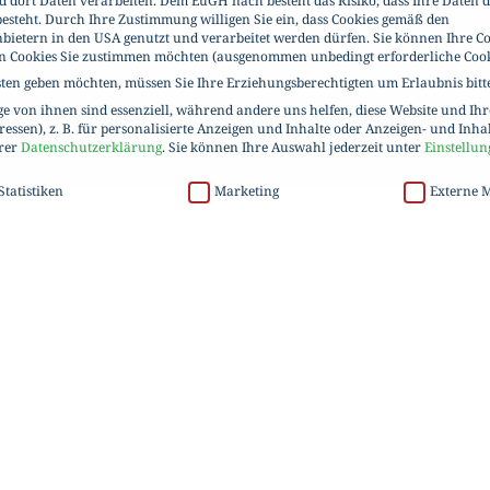
d dort Daten verarbeiten. Dem EuGH nach besteht das Risiko, dass Ihre Daten 
esteht. Durch Ihre Zustimmung willigen Sie ein, dass Cookies gemäß den
nbietern in den USA genutzt und verarbeitet werden dürfen. Sie können Ihre Co
en Cookies Sie zustimmen möchten (ausgenommen unbedingt erforderliche Cook
sten geben möchten, müssen Sie Ihre Erziehungsberechtigten um Erlaubnis bitt
 von ihnen sind essenziell, während andere uns helfen, diese Website und Ih
essen), z. B. für personalisierte Anzeigen und Inhalte oder Anzeigen- und Inha
erer
Datenschutzerklärung
.
Sie können Ihre Auswahl jederzeit unter
Einstellun
Statistiken
Marketing
Externe 
sten geben möchten, müssen Sie Ihre Erziehungsberechtigten um Erlaubnis bitt
BAU
 von ihnen sind essenziell, während andere uns helfen, diese Website und Ihr
der Anzeigen- und Inhaltsmessung.
Weitere Informationen über die Verwendung I
Ihre Einwilligung zu ganzen Kategorien geben oder sich weitere Informationen 
 Cookies akzeptieren
freie Funktion der Website erforderlich.
Die C&P I
Cookie-Informationen anzeigen