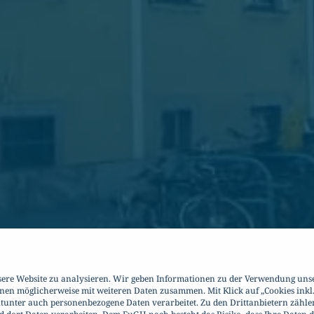
sere Website zu analysieren. Wir geben Informationen zu der Verwendung uns
onen möglicherweise mit weiteren Daten zusammen. Mit Klick auf „Cookies inkl
itunter auch personenbezogene Daten verarbeitet. Zu den Drittanbietern zähle