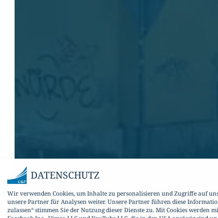
DATENSCHUTZ
Wir verwenden Cookies, um Inhalte zu personalisieren und Zugriffe auf un
unsere Partner für Analysen weiter. Unsere Partner führen diese Informati
zulassen“ stimmen Sie der Nutzung dieser Dienste zu. Mit Cookies werden m