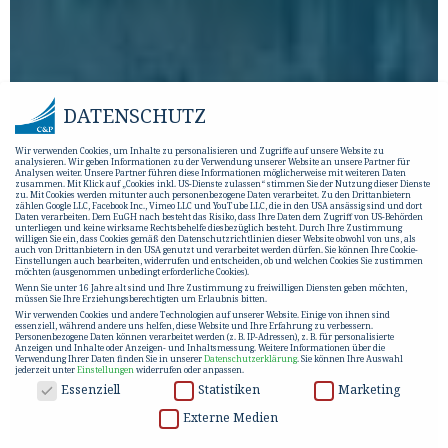
DATENSCHUTZ
Wir verwenden Cookies, um Inhalte zu personalisieren und Zugriffe auf unsere Website zu
analysieren. Wir geben Informationen zu der Verwendung unserer Website an unsere Partner für
Analysen weiter. Unsere Partner führen diese Informationen möglicherweise mit weiteren Daten
zusammen. Mit Klick auf „Cookies inkl. US-Dienste zulassen“ stimmen Sie der Nutzung dieser Dienste
zu. Mit Cookies werden mitunter auch personenbezogene Daten verarbeitet. Zu den Drittanbietern
zählen Google LLC, Facebook Inc., Vimeo LLC und YouTube LLC, die in den USA ansässig sind und dort
Daten verarbeiten. Dem EuGH nach besteht das Risiko, dass Ihre Daten dem Zugriff von US-Behörden
unterliegen und keine wirksame Rechtsbehelfe diesbezüglich besteht. Durch Ihre Zustimmung
willigen Sie ein, dass Cookies gemäß den Datenschutzrichtlinien dieser Website obwohl von uns, als
auch von Drittanbietern in den USA genutzt und verarbeitet werden dürfen. Sie können Ihre Cookie-
Einstellungen auch bearbeiten, widerrufen und entscheiden, ob und welchen Cookies Sie zustimmen
möchten (ausgenommen unbedingt erforderliche Cookies).
Wenn Sie unter 16 Jahre alt sind und Ihre Zustimmung zu freiwilligen Diensten geben möchten,
müssen Sie Ihre Erziehungsberechtigten um Erlaubnis bitten.
Wir verwenden Cookies und andere Technologien auf unserer Website. Einige von ihnen sind
essenziell, während andere uns helfen, diese Website und Ihre Erfahrung zu verbessern.
Personenbezogene Daten können verarbeitet werden (z. B. IP-Adressen), z. B. für personalisierte
Anzeigen und Inhalte oder Anzeigen- und Inhaltsmessung.
Weitere Informationen über die
Verwendung Ihrer Daten finden Sie in unserer
Datenschutzerklärung
.
Sie können Ihre Auswahl
jederzeit unter
Einstellungen
widerrufen oder anpassen.
DATENSCHUTZ
Essenziell
Statistiken
Marketing
Externe Medien