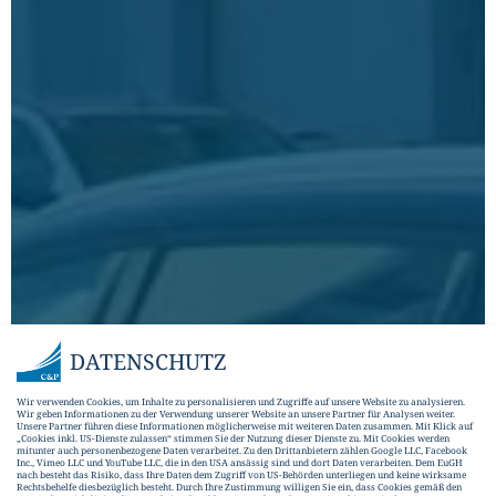
DATENSCHUTZ
Wir verwenden Cookies, um Inhalte zu personalisieren und Zugriffe auf unsere Website zu analysieren.
Wir geben Informationen zu der Verwendung unserer Website an unsere Partner für Analysen weiter.
Unsere Partner führen diese Informationen möglicherweise mit weiteren Daten zusammen. Mit Klick auf
„Cookies inkl. US-Dienste zulassen“ stimmen Sie der Nutzung dieser Dienste zu. Mit Cookies werden
mitunter auch personenbezogene Daten verarbeitet. Zu den Drittanbietern zählen Google LLC, Facebook
Inc., Vimeo LLC und YouTube LLC, die in den USA ansässig sind und dort Daten verarbeiten. Dem EuGH
nach besteht das Risiko, dass Ihre Daten dem Zugriff von US-Behörden unterliegen und keine wirksame
Rechtsbehelfe diesbezüglich besteht. Durch Ihre Zustimmung willigen Sie ein, dass Cookies gemäß den