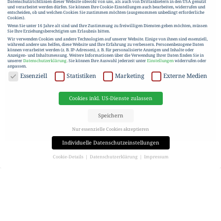
Datenschutzrichtlinien dieser Website obwohl von uns, als auch von Drittanbietern in den USA genutzt
und verarbeitet werden dürfen. Sie können Ihre Cookie-Einstellungen auch bearbeiten, widerrufen und
entscheiden, ob und welchen Cookies Sie zustimmen möchten (ausgenommen unbedingt erforderliche
Cookies).
Wenn Sie unter 16 Jahre alt sind und Ihre Zustimmung zu freiwilligen Diensten geben möchten, müssen
Sie Ihre Erziehungsberechtigten um Erlaubnis bitten.
Wir verwenden Cookies und andere Technologien auf unserer Website. Einige von ihnen sind essenziell,
während andere uns helfen, diese Website und Ihre Erfahrung zu verbessern.
Personenbezogene Daten
können verarbeitet werden (z. B. IP-Adressen), z. B. für personalisierte Anzeigen und Inhalte oder
Anzeigen- und Inhaltsmessung.
Weitere Informationen über die Verwendung Ihrer Daten finden Sie in
unserer
Datenschutzerklärung
.
Sie können Ihre Auswahl jederzeit unter
Einstellungen
widerrufen oder
anpassen.
DATENSCHUTZ
Essenziell
Statistiken
Marketing
Externe Medien
Cookies inkl. US-Dienste zulassen
Speichern
Nur essenzielle Cookies akzeptieren
Individuelle Datenschutzeinstellungen
Cookie-Details
Datenschutzerklärung
Impressum
Datenschutzeinstellungen
Wenn Sie unter 16 Jahre alt sind und Ihre Zustimmung zu freiwilligen Diensten geben möchten, müssen
Sie Ihre Erziehungsberechtigten um Erlaubnis bitten.
Wir verwenden Cookies und andere Technologien auf unserer Website. Einige von ihnen sind essenziell,
während andere uns helfen, diese Website und Ihre Erfahrung zu verbessern.
Personenbezogene Daten
können verarbeitet werden (z. B. IP-Adressen), z. B. für personalisierte Anzeigen und Inhalte oder
Anzeigen- und Inhaltsmessung.
Weitere Informationen über die Verwendung Ihrer Daten finden Sie in
unserer
Datenschutzerklärung
.