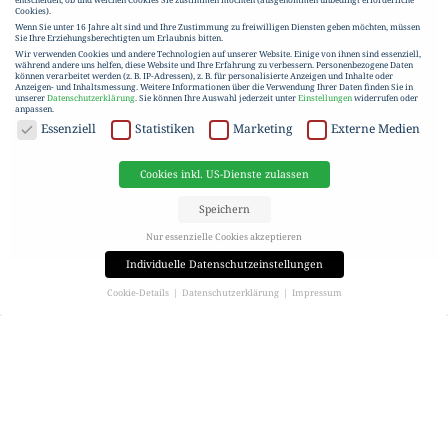
Cookies).
Wenn Sie unter 16 Jahre alt sind und Ihre Zustimmung zu freiwilligen Diensten geben möchten, müssen
Sie Ihre Erziehungsberechtigten um Erlaubnis bitten.
Wir verwenden Cookies und andere Technologien auf unserer Website. Einige von ihnen sind essenziell,
während andere uns helfen, diese Website und Ihre Erfahrung zu verbessern.
Personenbezogene Daten
können verarbeitet werden (z. B. IP-Adressen), z. B. für personalisierte Anzeigen und Inhalte oder
Anzeigen- und Inhaltsmessung.
Weitere Informationen über die Verwendung Ihrer Daten finden Sie in
unserer
Datenschutzerklärung
.
Sie können Ihre Auswahl jederzeit unter
Einstellungen
widerrufen oder
anpassen.
DATENSCHUTZ
Essenziell
Statistiken
Marketing
Externe Medien
Cookies inkl. US-Dienste zulassen
Speichern
Nur essenzielle Cookies akzeptieren
Individuelle Datenschutzeinstellungen
Cookie-Details
Datenschutzerklärung
Impressum
Datenschutzeinstellungen
Wenn Sie unter 16 Jahre alt sind und Ihre Zustimmung zu freiwilligen Diensten geben möchten, müssen
Sie Ihre Erziehungsberechtigten um Erlaubnis bitten.
Wir verwenden Cookies und andere Technologien auf unserer Website. Einige von ihnen sind essenziell,
während andere uns helfen, diese Website und Ihre Erfahrung zu verbessern.
Personenbezogene Daten
können verarbeitet werden (z. B. IP-Adressen), z. B. für personalisierte Anzeigen und Inhalte oder
Anzeigen- und Inhaltsmessung.
Weitere Informationen über die Verwendung Ihrer Daten finden Sie in
unserer
Datenschutzerklärung
.
Hier finden Sie eine Übersicht über alle verwendeten Cookies. Sie können Ihre Einwilligung zu ganzen
Kategorien geben oder sich weitere Informationen anzeigen lassen und so nur bestimmte Cookies