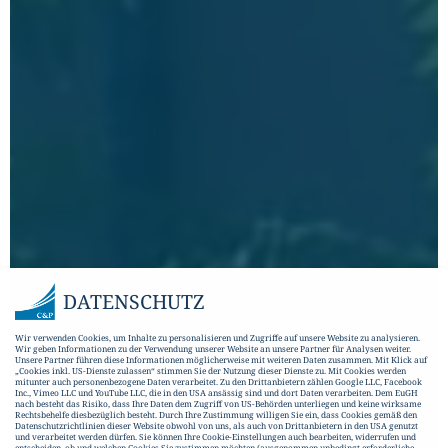
DATENSCHUTZ
Wir verwenden Cookies, um Inhalte zu personalisieren und Zugriffe auf unsere Website zu analysieren.
Wir geben Informationen zu der Verwendung unserer Website an unsere Partner für Analysen weiter.
Unsere Partner führen diese Informationen möglicherweise mit weiteren Daten zusammen. Mit Klick auf
„Cookies inkl. US-Dienste zulassen“ stimmen Sie der Nutzung dieser Dienste zu. Mit Cookies werden
mitunter auch personenbezogene Daten verarbeitet. Zu den Drittanbietern zählen Google LLC, Facebook
Inc., Vimeo LLC und YouTube LLC, die in den USA ansässig sind und dort Daten verarbeiten. Dem EuGH
nach besteht das Risiko, dass Ihre Daten dem Zugriff von US-Behörden unterliegen und keine wirksame
Rechtsbehelfe diesbezüglich besteht. Durch Ihre Zustimmung willigen Sie ein, dass Cookies gemäß den
Datenschutzrichtlinien dieser Website obwohl von uns, als auch von Drittanbietern in den USA genutzt
und verarbeitet werden dürfen. Sie können Ihre Cookie-Einstellungen auch bearbeiten, widerrufen und
entscheiden, ob und welchen Cookies Sie zustimmen möchten (ausgenommen unbedingt erforderliche