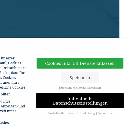
g unserer
Cookies inkl. US-Dienste zulassen
 auf „Cookies
n Drittanbietern
isiko, dass Ihre
Speichern
ss Cookies
 können Ihre
rliche Cookies).
Nur essenzielle Cookies akzeptieren
bitten.
Individuelle
d Ihre
Datenschutzeinstellungen
r Anzeigen- und
zeit unter
Cookie-Details
Datenschutzerklärung
Impressum
Medien