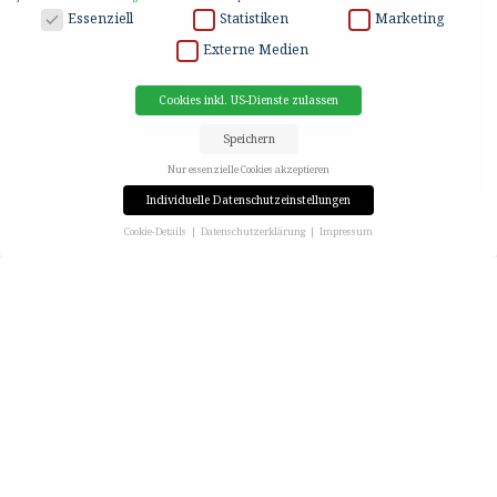
DATENSCHUTZ
Essenziell
Statistiken
Marketing
Externe Medien
Cookies inkl. US-Dienste zulassen
Speichern
Nur essenzielle Cookies akzeptieren
Individuelle Datenschutzeinstellungen
Cookie-Details
Datenschutzerklärung
Impressum
Datenschutzeinstellungen
Wenn Sie unter 16 Jahre alt sind und Ihre Zustimmung zu freiwilligen Diensten geben möchten,
müssen Sie Ihre Erziehungsberechtigten um Erlaubnis bitten.
Wir verwenden Cookies und andere Technologien auf unserer Website. Einige von ihnen sind
essenziell, während andere uns helfen, diese Website und Ihre Erfahrung zu verbessern.
Personenbezogene Daten können verarbeitet werden (z. B. IP-Adressen), z. B. für personalisierte
Anzeigen und Inhalte oder Anzeigen- und Inhaltsmessung.
Weitere Informationen über die
Verwendung Ihrer Daten finden Sie in unserer
Datenschutzerklärung
.
Hier finden Sie eine Übersicht über alle verwendeten Cookies. Sie können Ihre Einwilligung zu ganzen
Kategorien geben oder sich weitere Informationen anzeigen lassen und so nur bestimmte Cookies
auswählen.
Cookies inkl. US-Dienste zulassen
Speichern
Nur essenzielle Cookies akzeptieren
Zurück
Datenschutzeinstellungen