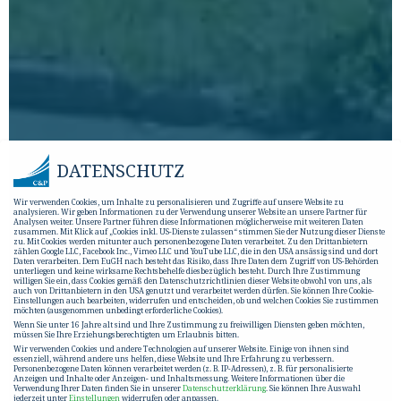
DATENSCHUTZ
Wir verwenden Cookies, um Inhalte zu personalisieren und Zugriffe auf unsere Website zu
analysieren. Wir geben Informationen zu der Verwendung unserer Website an unsere Partner für
Analysen weiter. Unsere Partner führen diese Informationen möglicherweise mit weiteren Daten
zusammen. Mit Klick auf „Cookies inkl. US-Dienste zulassen“ stimmen Sie der Nutzung dieser Dienste
zu. Mit Cookies werden mitunter auch personenbezogene Daten verarbeitet. Zu den Drittanbietern
zählen Google LLC, Facebook Inc., Vimeo LLC und YouTube LLC, die in den USA ansässig sind und dort
Daten verarbeiten. Dem EuGH nach besteht das Risiko, dass Ihre Daten dem Zugriff von US-Behörden
unterliegen und keine wirksame Rechtsbehelfe diesbezüglich besteht. Durch Ihre Zustimmung
willigen Sie ein, dass Cookies gemäß den Datenschutzrichtlinien dieser Website obwohl von uns, als
auch von Drittanbietern in den USA genutzt und verarbeitet werden dürfen. Sie können Ihre Cookie-
Einstellungen auch bearbeiten, widerrufen und entscheiden, ob und welchen Cookies Sie zustimmen
möchten (ausgenommen unbedingt erforderliche Cookies).
Wenn Sie unter 16 Jahre alt sind und Ihre Zustimmung zu freiwilligen Diensten geben möchten,
müssen Sie Ihre Erziehungsberechtigten um Erlaubnis bitten.
Wir verwenden Cookies und andere Technologien auf unserer Website. Einige von ihnen sind
essenziell, während andere uns helfen, diese Website und Ihre Erfahrung zu verbessern.
Personenbezogene Daten können verarbeitet werden (z. B. IP-Adressen), z. B. für personalisierte
Anzeigen und Inhalte oder Anzeigen- und Inhaltsmessung.
Weitere Informationen über die
Verwendung Ihrer Daten finden Sie in unserer
Datenschutzerklärung
.
Sie können Ihre Auswahl
jederzeit unter
Einstellungen
widerrufen oder anpassen.