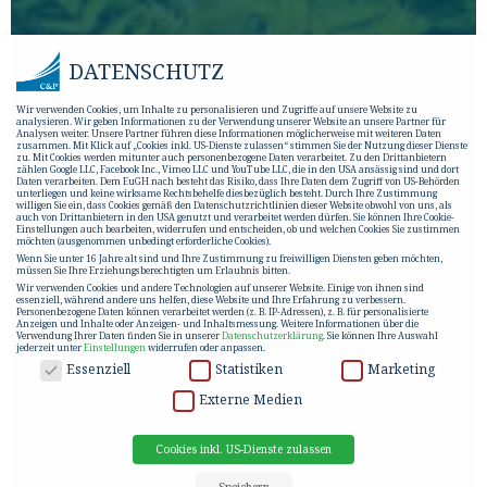
DATENSCHUTZ
Wir verwenden Cookies, um Inhalte zu personalisieren und Zugriffe auf unsere Website zu
analysieren. Wir geben Informationen zu der Verwendung unserer Website an unsere Partner für
Analysen weiter. Unsere Partner führen diese Informationen möglicherweise mit weiteren Daten
zusammen. Mit Klick auf „Cookies inkl. US-Dienste zulassen“ stimmen Sie der Nutzung dieser Dienste
zu. Mit Cookies werden mitunter auch personenbezogene Daten verarbeitet. Zu den Drittanbietern
zählen Google LLC, Facebook Inc., Vimeo LLC und YouTube LLC, die in den USA ansässig sind und dort
Daten verarbeiten. Dem EuGH nach besteht das Risiko, dass Ihre Daten dem Zugriff von US-Behörden
unterliegen und keine wirksame Rechtsbehelfe diesbezüglich besteht. Durch Ihre Zustimmung
willigen Sie ein, dass Cookies gemäß den Datenschutzrichtlinien dieser Website obwohl von uns, als
auch von Drittanbietern in den USA genutzt und verarbeitet werden dürfen. Sie können Ihre Cookie-
Einstellungen auch bearbeiten, widerrufen und entscheiden, ob und welchen Cookies Sie zustimmen
möchten (ausgenommen unbedingt erforderliche Cookies).
Wenn Sie unter 16 Jahre alt sind und Ihre Zustimmung zu freiwilligen Diensten geben möchten,
müssen Sie Ihre Erziehungsberechtigten um Erlaubnis bitten.
Wir verwenden Cookies und andere Technologien auf unserer Website. Einige von ihnen sind
essenziell, während andere uns helfen, diese Website und Ihre Erfahrung zu verbessern.
Personenbezogene Daten können verarbeitet werden (z. B. IP-Adressen), z. B. für personalisierte
Anzeigen und Inhalte oder Anzeigen- und Inhaltsmessung.
Weitere Informationen über die
Verwendung Ihrer Daten finden Sie in unserer
Datenschutzerklärung
.
Sie können Ihre Auswahl
jederzeit unter
Einstellungen
widerrufen oder anpassen.
DATENSCHUTZ
Essenziell
Statistiken
Marketing
Externe Medien
Cookies inkl. US-Dienste zulassen
Speichern