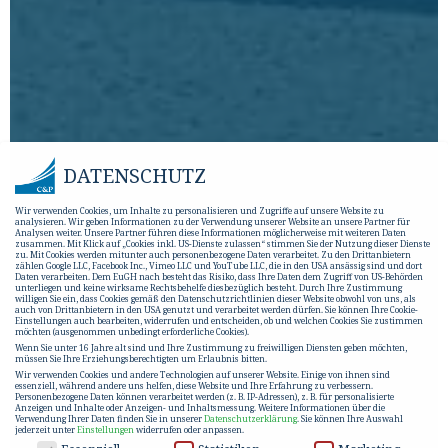
DATENSCHUTZ
Wir verwenden Cookies, um Inhalte zu personalisieren und Zugriffe auf unsere Website zu
analysieren. Wir geben Informationen zu der Verwendung unserer Website an unsere Partner für
Analysen weiter. Unsere Partner führen diese Informationen möglicherweise mit weiteren Daten
zusammen. Mit Klick auf „Cookies inkl. US-Dienste zulassen“ stimmen Sie der Nutzung dieser Dienste
zu. Mit Cookies werden mitunter auch personenbezogene Daten verarbeitet. Zu den Drittanbietern
zählen Google LLC, Facebook Inc., Vimeo LLC und YouTube LLC, die in den USA ansässig sind und dort
Daten verarbeiten. Dem EuGH nach besteht das Risiko, dass Ihre Daten dem Zugriff von US-Behörden
unterliegen und keine wirksame Rechtsbehelfe diesbezüglich besteht. Durch Ihre Zustimmung
willigen Sie ein, dass Cookies gemäß den Datenschutzrichtlinien dieser Website obwohl von uns, als
auch von Drittanbietern in den USA genutzt und verarbeitet werden dürfen. Sie können Ihre Cookie-
Einstellungen auch bearbeiten, widerrufen und entscheiden, ob und welchen Cookies Sie zustimmen
möchten (ausgenommen unbedingt erforderliche Cookies).
Wenn Sie unter 16 Jahre alt sind und Ihre Zustimmung zu freiwilligen Diensten geben möchten,
müssen Sie Ihre Erziehungsberechtigten um Erlaubnis bitten.
Wir verwenden Cookies und andere Technologien auf unserer Website. Einige von ihnen sind
essenziell, während andere uns helfen, diese Website und Ihre Erfahrung zu verbessern.
Personenbezogene Daten können verarbeitet werden (z. B. IP-Adressen), z. B. für personalisierte
Anzeigen und Inhalte oder Anzeigen- und Inhaltsmessung.
Weitere Informationen über die
Verwendung Ihrer Daten finden Sie in unserer
Datenschutzerklärung
.
Sie können Ihre Auswahl
jederzeit unter
Einstellungen
widerrufen oder anpassen.
DATENSCHUTZ