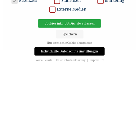
Essenziell
Statistiken
Marketing
Externe Medien
Cookies inkl. US-Dienste zulassen
Speichern
Nur essenzielle Cookies akzeptieren
Individuelle Datenschutzeinstellungen
Cookie-Details
Datenschutzerklärung
Impressum
Datenschutzeinstellungen
Wenn Sie unter 16 Jahre alt sind und Ihre Zustimmung zu freiwilligen Diensten geben möchten,
müssen Sie Ihre Erziehungsberechtigten um Erlaubnis bitten.
Wir verwenden Cookies und andere Technologien auf unserer Website. Einige von ihnen sind
essenziell, während andere uns helfen, diese Website und Ihre Erfahrung zu verbessern.
Personenbezogene Daten können verarbeitet werden (z. B. IP-Adressen), z. B. für personalisierte
Anzeigen und Inhalte oder Anzeigen- und Inhaltsmessung.
Weitere Informationen über die
Verwendung Ihrer Daten finden Sie in unserer
Datenschutzerklärung
.
Hier finden Sie eine Übersicht über alle verwendeten Cookies. Sie können Ihre Einwilligung zu ganzen
Kategorien geben oder sich weitere Informationen anzeigen lassen und so nur bestimmte Cookies
auswählen.
Cookies inkl. US-Dienste zulassen
Speichern
Nur essenzielle Cookies akzeptieren
Zurück
Datenschutzeinstellungen
Essenziell (1)