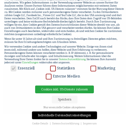
analysieren. Wir geben Informationen zu der Verwendung unserer Website an unsere Partner für
Analysen weiter. Unsere Partner führen diese Informationen möglicherweise mit weiteren Daten
zusammen. Mit Klick auf „Cookies inkl. US-Dienste zulassen“ stimmen Sie der Nutzung dieser Dienste
zu. Mit Cookies werden mitunter auch personenbezogene Daten verarbeitet. Zu den Drittanbietern
zählen Google LLC, Facebook Inc., Vimeo LLC und YouTube LLC, die in den USA ansässig sind und dort
Daten verarbeiten. Dem EuGH nach besteht das Risiko, dass Ihre Daten dem Zugriff von US-Behörden
unterliegen und keine wirksame Rechtsbehelfe diesbezüglich besteht. Durch Ihre Zustimmung
willigen Sie ein, dass Cookies gemäß den Datenschutzrichtlinien dieser Website obwohl von uns, als
auch von Drittanbietern in den USA genutzt und verarbeitet werden dürfen. Sie können Ihre Cookie-
Einstellungen auch bearbeiten, widerrufen und entscheiden, ob und welchen Cookies Sie zustimmen
möchten (ausgenommen unbedingt erforderliche Cookies).
Wenn Sie unter 16 Jahre alt sind und Ihre Zustimmung zu freiwilligen Diensten geben möchten,
müssen Sie Ihre Erziehungsberechtigten um Erlaubnis bitten.
Wir verwenden Cookies und andere Technologien auf unserer Website. Einige von ihnen sind
essenziell, während andere uns helfen, diese Website und Ihre Erfahrung zu verbessern.
Personenbezogene Daten können verarbeitet werden (z. B. IP-Adressen), z. B. für personalisierte
Anzeigen und Inhalte oder Anzeigen- und Inhaltsmessung.
Weitere Informationen über die
Verwendung Ihrer Daten finden Sie in unserer
Datenschutzerklärung
.
Sie können Ihre Auswahl
jederzeit unter
Einstellungen
widerrufen oder anpassen.
DATENSCHUTZ
Essenziell
Statistiken
Marketing
Externe Medien
Cookies inkl. US-Dienste zulassen
Speichern
Nur essenzielle Cookies akzeptieren
Individuelle Datenschutzeinstellungen
Cookie-Details
Datenschutzerklärung
Impressum