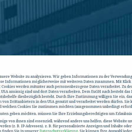
 unsere Website zu analysieren. Wir geben Informationen zu der Verwendun
iese Informationen möglicherweise mit weiteren Daten zusammen. Mit Klick
it Cookies werden mitunter auch personenbezogene Daten verarbeitet. Zu de
 USA ansässig sind und dort Daten verarbeiten. Dem EuGH nach besteht das R
behelfe diesbezüglich besteht. Durch Ihre Zustimmung willigen Sie ein, da
h von Drittanbietern in den USA genutzt und verarbeitet werden dürfen. Sie
und welchen Cookies Sie zustimmen möchten (ausgenommen unbedingt erforde
ensten geben möchten, müssen Sie Ihre Erziehungsberechtigten um Erlaubnis 
ige von ihnen sind essenziell, während andere uns helfen, diese Website un
en (z. B. IP-Adressen), z. B. für personalisierte Anzeigen und Inhalte ode
 finden Sie in unserer
Datenschutzerklärung
.
Sie können Ihre Auswahl jeder