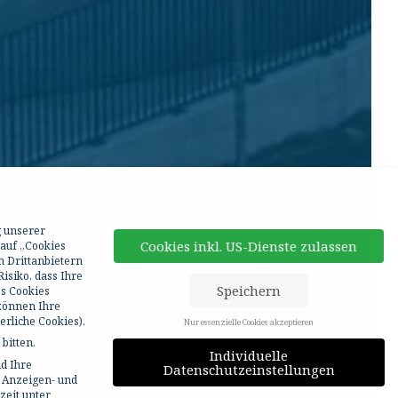
g unserer
Cookies inkl. US-Dienste zulassen
 auf „Cookies
n Drittanbietern
isiko, dass Ihre
Speichern
ss Cookies
 können Ihre
rliche Cookies).
Nur essenzielle Cookies akzeptieren
bitten.
Individuelle
d Ihre
Datenschutzeinstellungen
r Anzeigen- und
zeit unter