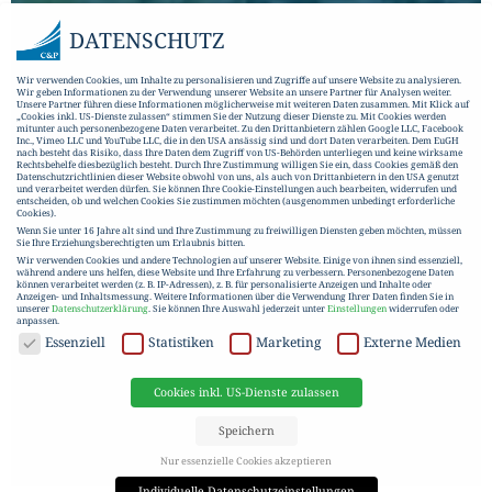
DATENSCHUTZ
Wir verwenden Cookies, um Inhalte zu personalisieren und Zugriffe auf unsere Website zu analysieren.
Wir geben Informationen zu der Verwendung unserer Website an unsere Partner für Analysen weiter.
Unsere Partner führen diese Informationen möglicherweise mit weiteren Daten zusammen. Mit Klick auf
„Cookies inkl. US-Dienste zulassen“ stimmen Sie der Nutzung dieser Dienste zu. Mit Cookies werden
mitunter auch personenbezogene Daten verarbeitet. Zu den Drittanbietern zählen Google LLC, Facebook
Inc., Vimeo LLC und YouTube LLC, die in den USA ansässig sind und dort Daten verarbeiten. Dem EuGH
nach besteht das Risiko, dass Ihre Daten dem Zugriff von US-Behörden unterliegen und keine wirksame
Rechtsbehelfe diesbezüglich besteht. Durch Ihre Zustimmung willigen Sie ein, dass Cookies gemäß den
Datenschutzrichtlinien dieser Website obwohl von uns, als auch von Drittanbietern in den USA genutzt
und verarbeitet werden dürfen. Sie können Ihre Cookie-Einstellungen auch bearbeiten, widerrufen und
entscheiden, ob und welchen Cookies Sie zustimmen möchten (ausgenommen unbedingt erforderliche
Cookies).
Wenn Sie unter 16 Jahre alt sind und Ihre Zustimmung zu freiwilligen Diensten geben möchten, müssen
Sie Ihre Erziehungsberechtigten um Erlaubnis bitten.
Wir verwenden Cookies und andere Technologien auf unserer Website. Einige von ihnen sind essenziell,
während andere uns helfen, diese Website und Ihre Erfahrung zu verbessern.
Personenbezogene Daten
können verarbeitet werden (z. B. IP-Adressen), z. B. für personalisierte Anzeigen und Inhalte oder
Anzeigen- und Inhaltsmessung.
Weitere Informationen über die Verwendung Ihrer Daten finden Sie in
unserer
Datenschutzerklärung
.
Sie können Ihre Auswahl jederzeit unter
Einstellungen
widerrufen oder
anpassen.
DATENSCHUTZ
Essenziell
Statistiken
Marketing
Externe Medien
Cookies inkl. US-Dienste zulassen
Speichern
Nur essenzielle Cookies akzeptieren
Individuelle Datenschutzeinstellungen