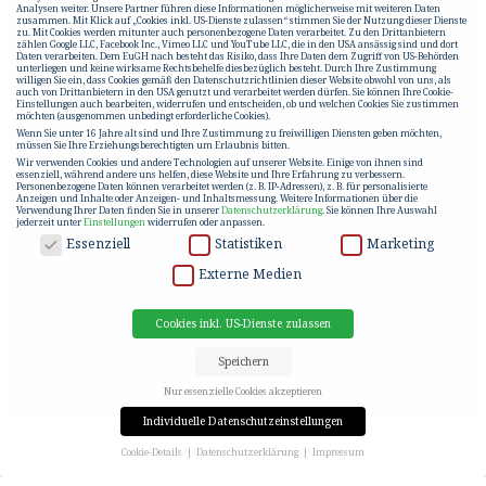
Analysen weiter. Unsere Partner führen diese Informationen möglicherweise mit weiteren Daten
zusammen. Mit Klick auf „Cookies inkl. US-Dienste zulassen“ stimmen Sie der Nutzung dieser Dienste
zu. Mit Cookies werden mitunter auch personenbezogene Daten verarbeitet. Zu den Drittanbietern
zählen Google LLC, Facebook Inc., Vimeo LLC und YouTube LLC, die in den USA ansässig sind und dort
Daten verarbeiten. Dem EuGH nach besteht das Risiko, dass Ihre Daten dem Zugriff von US-Behörden
unterliegen und keine wirksame Rechtsbehelfe diesbezüglich besteht. Durch Ihre Zustimmung
willigen Sie ein, dass Cookies gemäß den Datenschutzrichtlinien dieser Website obwohl von uns, als
auch von Drittanbietern in den USA genutzt und verarbeitet werden dürfen. Sie können Ihre Cookie-
Einstellungen auch bearbeiten, widerrufen und entscheiden, ob und welchen Cookies Sie zustimmen
möchten (ausgenommen unbedingt erforderliche Cookies).
Wenn Sie unter 16 Jahre alt sind und Ihre Zustimmung zu freiwilligen Diensten geben möchten,
müssen Sie Ihre Erziehungsberechtigten um Erlaubnis bitten.
Wir verwenden Cookies und andere Technologien auf unserer Website. Einige von ihnen sind
essenziell, während andere uns helfen, diese Website und Ihre Erfahrung zu verbessern.
Personenbezogene Daten können verarbeitet werden (z. B. IP-Adressen), z. B. für personalisierte
Anzeigen und Inhalte oder Anzeigen- und Inhaltsmessung.
Weitere Informationen über die
Verwendung Ihrer Daten finden Sie in unserer
Datenschutzerklärung
.
Sie können Ihre Auswahl
jederzeit unter
Einstellungen
widerrufen oder anpassen.
DATENSCHUTZ
Essenziell
Statistiken
Marketing
Externe Medien
Cookies inkl. US-Dienste zulassen
Speichern
Nur essenzielle Cookies akzeptieren
Individuelle Datenschutzeinstellungen
Cookie-Details
Datenschutzerklärung
Impressum
Datenschutzeinstellungen