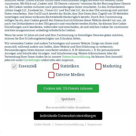
Analysen weiter. Unsere Partner führen diese Informationen möglicherweise mit weiteren Daten
zusammen. Mit Klick auf „Cookies inkl. US-Dienste zulassen“ stimmen Sie der Nutzung dieser Dienste
zu. Mit Cookies werden mitunter auch personenbezogene Daten verarbeitet. Zu den Drittanbietern
zählen Google LLC, Facebook Inc., Vimeo LLC und YouTube LLC, die in den USA ansässig sind und dort
Daten verarbeiten. Dem EuGH nach besteht das Risiko, dass Ihre Daten dem Zugriff von US-Behörden
unterliegen und keine wirksame Rechtsbehelfe diesbezüglich besteht. Durch Ihre Zustimmung
willigen Sie ein, dass Cookies gemäß den Datenschutzrichtlinien dieser Website obwohl von uns, als
auch von Drittanbietern in den USA genutzt und verarbeitet werden dürfen. Sie können Ihre Cookie-
Einstellungen auch bearbeiten, widerrufen und entscheiden, ob und welchen Cookies Sie zustimmen
möchten (ausgenommen unbedingt erforderliche Cookies).
Wenn Sie unter 16 Jahre alt sind und Ihre Zustimmung zu freiwilligen Diensten geben möchten,
müssen Sie Ihre Erziehungsberechtigten um Erlaubnis bitten.
Wir verwenden Cookies und andere Technologien auf unserer Website. Einige von ihnen sind
essenziell, während andere uns helfen, diese Website und Ihre Erfahrung zu verbessern.
Personenbezogene Daten können verarbeitet werden (z. B. IP-Adressen), z. B. für personalisierte
Anzeigen und Inhalte oder Anzeigen- und Inhaltsmessung.
Weitere Informationen über die
Verwendung Ihrer Daten finden Sie in unserer
Datenschutzerklärung
.
Sie können Ihre Auswahl
jederzeit unter
Einstellungen
widerrufen oder anpassen.
DATENSCHUTZ
Essenziell
Statistiken
Marketing
Externe Medien
Cookies inkl. US-Dienste zulassen
Speichern
Nur essenzielle Cookies akzeptieren
Individuelle Datenschutzeinstellungen
Cookie-Details
Datenschutzerklärung
Impressum
Datenschutzeinstellungen