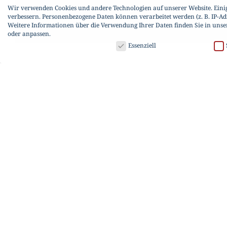
Wir verwenden Cookies und andere Technologien auf unserer Website. Einige
verbessern.
Personenbezogene Daten können verarbeitet werden (z. B. IP-Adr
Weitere Informationen über die Verwendung Ihrer Daten finden Sie in uns
oder anpassen.
DATENSCHUTZ
Essenziell
Datenschutzeinstellungen
Wenn Sie unter 16 Jahre alt sind und Ihre Zustimmung zu freiwilligen Dien
Wir verwenden Cookies und andere Technologien auf unserer Website. Einige
werden (z. B. IP-Adressen), z. B. für personalisierte Anzeigen und Inhalte o
Hier finden Sie eine Übersicht über alle verwendeten Cookies. Sie können 
Cookies inkl. US-Dienste zulassen
Speichern
Nur essenzielle
Datenschutzeinstellungen
Essenziell (1)
Essenzielle Cookies ermöglichen grundlegende Funktionen und sind für die einwand
Statistiken (2)
Statistik Cookies erfassen Informationen anonym. Diese Informationen helfen uns