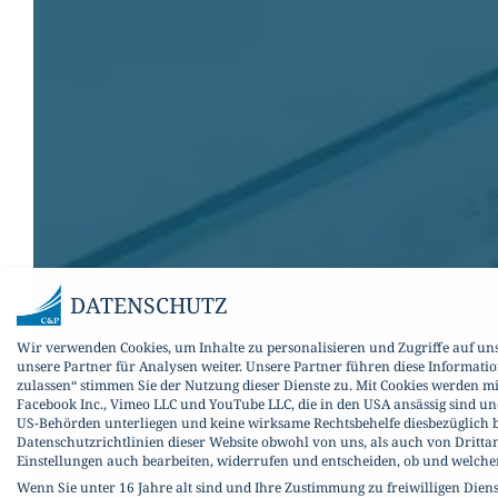
DATENSCHUTZ
Wir verwenden Cookies, um Inhalte zu personalisieren und Zugriffe auf un
unsere Partner für Analysen weiter. Unsere Partner führen diese Informati
zulassen“ stimmen Sie der Nutzung dieser Dienste zu. Mit Cookies werden m
Facebook Inc., Vimeo LLC und YouTube LLC, die in den USA ansässig sind un
US-Behörden unterliegen und keine wirksame Rechtsbehelfe diesbezüglich b
Datenschutzrichtlinien dieser Website obwohl von uns, als auch von Dritta
Einstellungen auch bearbeiten, widerrufen und entscheiden, ob und welch
Wenn Sie unter 16 Jahre alt sind und Ihre Zustimmung zu freiwilligen Dien