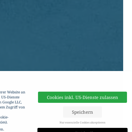
erer Website an
Cookies inkl. US-Dienste zulassen
. US-Dienste
n Google LLC,
dem Zugriff von
Speichern
okie-
ies).
Nur essenzielle Cookies akzeptieren
en.