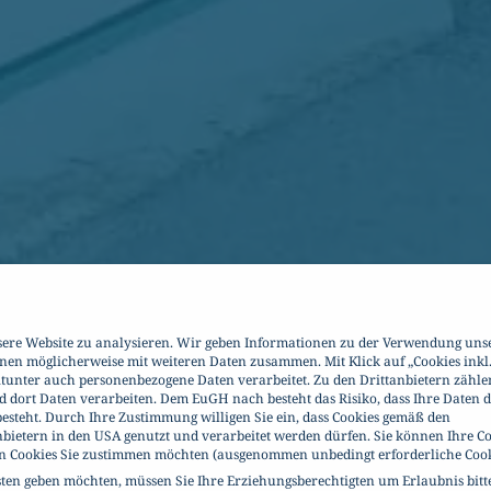
sere Website zu analysieren. Wir geben Informationen zu der Verwendung uns
onen möglicherweise mit weiteren Daten zusammen. Mit Klick auf „Cookies inkl
itunter auch personenbezogene Daten verarbeitet. Zu den Drittanbietern zähle
d dort Daten verarbeiten. Dem EuGH nach besteht das Risiko, dass Ihre Daten 
esteht. Durch Ihre Zustimmung willigen Sie ein, dass Cookies gemäß den
nbietern in den USA genutzt und verarbeitet werden dürfen. Sie können Ihre Co
en Cookies Sie zustimmen möchten (ausgenommen unbedingt erforderliche Cook
sten geben möchten, müssen Sie Ihre Erziehungsberechtigten um Erlaubnis bitt