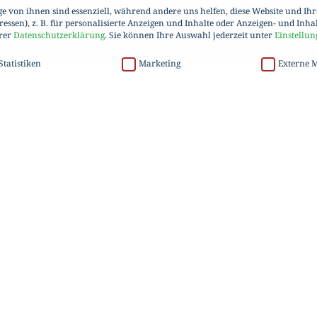
 von ihnen sind essenziell, während andere uns helfen, diese Website und Ih
essen), z. B. für personalisierte Anzeigen und Inhalte oder Anzeigen- und Inha
erer
Datenschutzerklärung
.
Sie können Ihre Auswahl jederzeit unter
Einstellun
Statistiken
Marketing
Externe 
sten geben möchten, müssen Sie Ihre Erziehungsberechtigten um Erlaubnis bitt
PET
 von ihnen sind essenziell, während andere uns helfen, diese Website und Ihr
der Anzeigen- und Inhaltsmessung.
Weitere Informationen über die Verwendung I
Ihre Einwilligung zu ganzen Kategorien geben oder sich weitere Informationen 
 Cookies akzeptieren
Die C&P I
Unternehme
freie Funktion der Website erforderlich.
Sitz in Gr
Cookie-Informationen anzeigen
Eigentum
Invest
 zu verstehen, wie unsere Besucher unsere Website nutzen.
Gründ