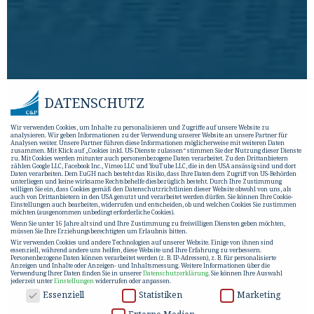
DATENSCHUTZ
Wir verwenden Cookies, um Inhalte zu personalisieren und Zugriffe auf unsere Website zu
analysieren. Wir geben Informationen zu der Verwendung unserer Website an unsere Partner für
Analysen weiter. Unsere Partner führen diese Informationen möglicherweise mit weiteren Daten
zusammen. Mit Klick auf „Cookies inkl. US-Dienste zulassen“ stimmen Sie der Nutzung dieser Dienste
zu. Mit Cookies werden mitunter auch personenbezogene Daten verarbeitet. Zu den Drittanbietern
zählen Google LLC, Facebook Inc., Vimeo LLC und YouTube LLC, die in den USA ansässig sind und dort
Daten verarbeiten. Dem EuGH nach besteht das Risiko, dass Ihre Daten dem Zugriff von US-Behörden
unterliegen und keine wirksame Rechtsbehelfe diesbezüglich besteht. Durch Ihre Zustimmung
willigen Sie ein, dass Cookies gemäß den Datenschutzrichtlinien dieser Website obwohl von uns, als
auch von Drittanbietern in den USA genutzt und verarbeitet werden dürfen. Sie können Ihre Cookie-
Einstellungen auch bearbeiten, widerrufen und entscheiden, ob und welchen Cookies Sie zustimmen
möchten (ausgenommen unbedingt erforderliche Cookies).
Wenn Sie unter 16 Jahre alt sind und Ihre Zustimmung zu freiwilligen Diensten geben möchten,
müssen Sie Ihre Erziehungsberechtigten um Erlaubnis bitten.
Wir verwenden Cookies und andere Technologien auf unserer Website. Einige von ihnen sind
essenziell, während andere uns helfen, diese Website und Ihre Erfahrung zu verbessern.
Personenbezogene Daten können verarbeitet werden (z. B. IP-Adressen), z. B. für personalisierte
Anzeigen und Inhalte oder Anzeigen- und Inhaltsmessung.
Weitere Informationen über die
Verwendung Ihrer Daten finden Sie in unserer
Datenschutzerklärung
.
Sie können Ihre Auswahl
jederzeit unter
Einstellungen
widerrufen oder anpassen.
DATENSCHUTZ
Essenziell
Statistiken
Marketing