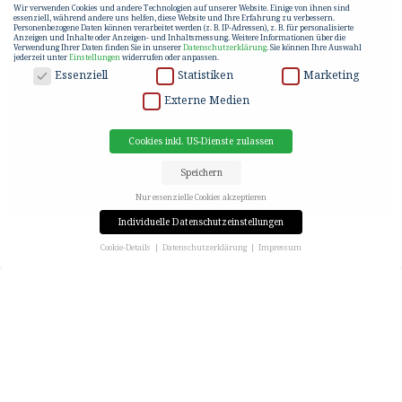
Wir verwenden Cookies und andere Technologien auf unserer Website. Einige von ihnen sind
essenziell, während andere uns helfen, diese Website und Ihre Erfahrung zu verbessern.
Personenbezogene Daten können verarbeitet werden (z. B. IP-Adressen), z. B. für personalisierte
Anzeigen und Inhalte oder Anzeigen- und Inhaltsmessung.
Weitere Informationen über die
Verwendung Ihrer Daten finden Sie in unserer
Datenschutzerklärung
.
Sie können Ihre Auswahl
jederzeit unter
Einstellungen
widerrufen oder anpassen.
DATENSCHUTZ
Essenziell
Statistiken
Marketing
Externe Medien
Cookies inkl. US-Dienste zulassen
Speichern
Nur essenzielle Cookies akzeptieren
Individuelle Datenschutzeinstellungen
Cookie-Details
Datenschutzerklärung
Impressum
Datenschutzeinstellungen
Wenn Sie unter 16 Jahre alt sind und Ihre Zustimmung zu freiwilligen Diensten geben möchten,
müssen Sie Ihre Erziehungsberechtigten um Erlaubnis bitten.
Wir verwenden Cookies und andere Technologien auf unserer Website. Einige von ihnen sind
essenziell, während andere uns helfen, diese Website und Ihre Erfahrung zu verbessern.
Personenbezogene Daten können verarbeitet werden (z. B. IP-Adressen), z. B. für personalisierte
Anzeigen und Inhalte oder Anzeigen- und Inhaltsmessung.
Weitere Informationen über die
Verwendung Ihrer Daten finden Sie in unserer
Datenschutzerklärung
.
Hier finden Sie eine Übersicht über alle verwendeten Cookies. Sie können Ihre Einwilligung zu ganzen
Kategorien geben oder sich weitere Informationen anzeigen lassen und so nur bestimmte Cookies
auswählen.