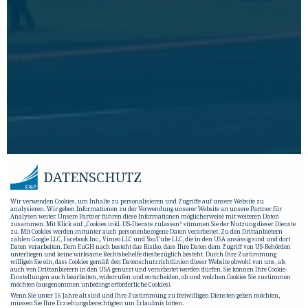
DATENSCHUTZ
Wir verwenden Cookies, um Inhalte zu personalisieren und Zugriffe auf unsere Website zu
analysieren. Wir geben Informationen zu der Verwendung unserer Website an unsere Partner für
Analysen weiter. Unsere Partner führen diese Informationen möglicherweise mit weiteren Daten
zusammen. Mit Klick auf „Cookies inkl. US-Dienste zulassen“ stimmen Sie der Nutzung dieser Dienste
zu. Mit Cookies werden mitunter auch personenbezogene Daten verarbeitet. Zu den Drittanbietern
zählen Google LLC, Facebook Inc., Vimeo LLC und YouTube LLC, die in den USA ansässig sind und dort
Daten verarbeiten. Dem EuGH nach besteht das Risiko, dass Ihre Daten dem Zugriff von US-Behörden
unterliegen und keine wirksame Rechtsbehelfe diesbezüglich besteht. Durch Ihre Zustimmung
willigen Sie ein, dass Cookies gemäß den Datenschutzrichtlinien dieser Website obwohl von uns, als
auch von Drittanbietern in den USA genutzt und verarbeitet werden dürfen. Sie können Ihre Cookie-
Einstellungen auch bearbeiten, widerrufen und entscheiden, ob und welchen Cookies Sie zustimmen
möchten (ausgenommen unbedingt erforderliche Cookies).
Wenn Sie unter 16 Jahre alt sind und Ihre Zustimmung zu freiwilligen Diensten geben möchten,
müssen Sie Ihre Erziehungsberechtigten um Erlaubnis bitten.