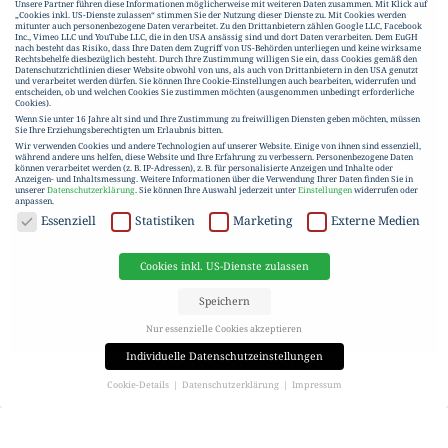
Unsere Partner führen diese Informationen möglicherweise mit weiteren Daten zusammen. Mit Klick auf
„Cookies inkl. US-Dienste zulassen“ stimmen Sie der Nutzung dieser Dienste zu. Mit Cookies werden
mitunter auch personenbezogene Daten verarbeitet. Zu den Drittanbietern zählen Google LLC, Facebook
Inc., Vimeo LLC und YouTube LLC, die in den USA ansässig sind und dort Daten verarbeiten. Dem EuGH
nach besteht das Risiko, dass Ihre Daten dem Zugriff von US-Behörden unterliegen und keine wirksame
Rechtsbehelfe diesbezüglich besteht. Durch Ihre Zustimmung willigen Sie ein, dass Cookies gemäß den
Datenschutzrichtlinien dieser Website obwohl von uns, als auch von Drittanbietern in den USA genutzt
und verarbeitet werden dürfen. Sie können Ihre Cookie-Einstellungen auch bearbeiten, widerrufen und
entscheiden, ob und welchen Cookies Sie zustimmen möchten (ausgenommen unbedingt erforderliche
Cookies).
Wenn Sie unter 16 Jahre alt sind und Ihre Zustimmung zu freiwilligen Diensten geben möchten, müssen
Sie Ihre Erziehungsberechtigten um Erlaubnis bitten.
Wir verwenden Cookies und andere Technologien auf unserer Website. Einige von ihnen sind essenziell,
während andere uns helfen, diese Website und Ihre Erfahrung zu verbessern.
Personenbezogene Daten
können verarbeitet werden (z. B. IP-Adressen), z. B. für personalisierte Anzeigen und Inhalte oder
Anzeigen- und Inhaltsmessung.
Weitere Informationen über die Verwendung Ihrer Daten finden Sie in
unserer
Datenschutzerklärung
.
Sie können Ihre Auswahl jederzeit unter
Einstellungen
widerrufen oder
anpassen.
DATENSCHUTZ
Essenziell
Statistiken
Marketing
Externe Medien
Cookies inkl. US-Dienste zulassen
Speichern
Nur essenzielle Cookies akzeptieren
Individuelle Datenschutzeinstellungen
Cookie-Details
Datenschutzerklärung
Impressum
Datenschutzeinstellungen
Wenn Sie unter 16 Jahre alt sind und Ihre Zustimmung zu freiwilligen Diensten geben möchten, müssen