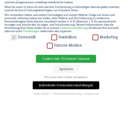
möchten (ausgenommen unbedingt erforderliche Cookies).
Wenn Sie unter 16 Jahre alt sind und Ihre Zustimmung zu freiwilligen Diensten geben möchten,
müssen Sie Ihre Erziehungsberechtigten um Erlaubnis bitten.
Wir verwenden Cookies und andere Technologien auf unserer Website. Einige von ihnen sind
essenziell, während andere uns helfen, diese Website und Ihre Erfahrung zu verbessern.
Personenbezogene Daten können verarbeitet werden (z. B. IP-Adressen), z. B. für personalisierte
Anzeigen und Inhalte oder Anzeigen- und Inhaltsmessung.
Weitere Informationen über die
Verwendung Ihrer Daten finden Sie in unserer
Datenschutzerklärung
.
Sie können Ihre Auswahl
jederzeit unter
Einstellungen
widerrufen oder anpassen.
DATENSCHUTZ
Essenziell
Statistiken
Marketing
Externe Medien
Cookies inkl. US-Dienste zulassen
Speichern
Nur essenzielle Cookies akzeptieren
Individuelle Datenschutzeinstellungen
Cookie-Details
Datenschutzerklärung
Impressum
Datenschutzeinstellungen
Wenn Sie unter 16 Jahre alt sind und Ihre Zustimmung zu freiwilligen Diensten geben möchten,
müssen Sie Ihre Erziehungsberechtigten um Erlaubnis bitten.
Wir verwenden Cookies und andere Technologien auf unserer Website. Einige von ihnen sind
essenziell, während andere uns helfen, diese Website und Ihre Erfahrung zu verbessern.
Personenbezogene Daten können verarbeitet werden (z. B. IP-Adressen), z. B. für personalisierte
Anzeigen und Inhalte oder Anzeigen- und Inhaltsmessung.
Weitere Informationen über die
Verwendung Ihrer Daten finden Sie in unserer
Datenschutzerklärung
.