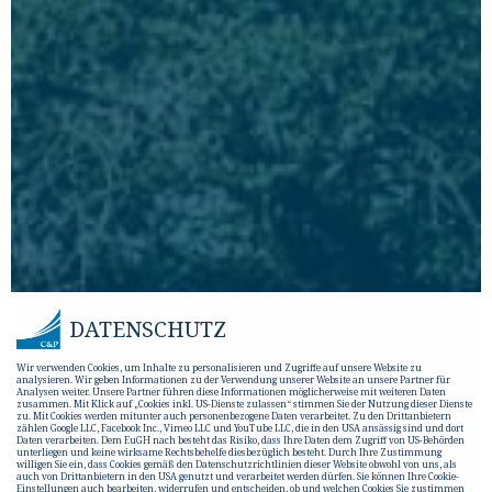
DATENSCHUTZ
Wir verwenden Cookies, um Inhalte zu personalisieren und Zugriffe auf unsere Website zu
analysieren. Wir geben Informationen zu der Verwendung unserer Website an unsere Partner für
Analysen weiter. Unsere Partner führen diese Informationen möglicherweise mit weiteren Daten
zusammen. Mit Klick auf „Cookies inkl. US-Dienste zulassen“ stimmen Sie der Nutzung dieser Dienste
zu. Mit Cookies werden mitunter auch personenbezogene Daten verarbeitet. Zu den Drittanbietern
zählen Google LLC, Facebook Inc., Vimeo LLC und YouTube LLC, die in den USA ansässig sind und dort
Daten verarbeiten. Dem EuGH nach besteht das Risiko, dass Ihre Daten dem Zugriff von US-Behörden
unterliegen und keine wirksame Rechtsbehelfe diesbezüglich besteht. Durch Ihre Zustimmung
willigen Sie ein, dass Cookies gemäß den Datenschutzrichtlinien dieser Website obwohl von uns, als
auch von Drittanbietern in den USA genutzt und verarbeitet werden dürfen. Sie können Ihre Cookie-
Einstellungen auch bearbeiten, widerrufen und entscheiden, ob und welchen Cookies Sie zustimmen