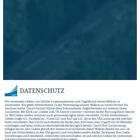
DATENSCHUTZ
Wir verwenden Cookies, um Inhalte zu personalisieren und Zugriffe auf unsere Website zu
analysieren. Wir geben Informationen zu der Verwendung unserer Website an unsere Partner für
Analysen weiter. Unsere Partner führen diese Informationen möglicherweise mit weiteren Daten
zusammen. Mit Klick auf „Cookies inkl. US-Dienste zulassen“ stimmen Sie der Nutzung dieser Dienste
zu. Mit Cookies werden mitunter auch personenbezogene Daten verarbeitet. Zu den Drittanbietern
zählen Google LLC, Facebook Inc., Vimeo LLC und YouTube LLC, die in den USA ansässig sind und dort
Daten verarbeiten. Dem EuGH nach besteht das Risiko, dass Ihre Daten dem Zugriff von US-Behörden
unterliegen und keine wirksame Rechtsbehelfe diesbezüglich besteht. Durch Ihre Zustimmung
willigen Sie ein, dass Cookies gemäß den Datenschutzrichtlinien dieser Website obwohl von uns, als
auch von Drittanbietern in den USA genutzt und verarbeitet werden dürfen. Sie können Ihre Cookie-
Einstellungen auch bearbeiten, widerrufen und entscheiden, ob und welchen Cookies Sie zustimmen
möchten (ausgenommen unbedingt erforderliche Cookies).