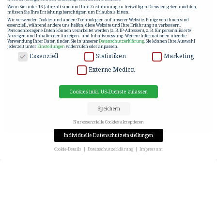
Wenn Sie unter 16 Jahre alt sind und Ihre Zustimmung zu freiwilligen Diensten geben möchten,
müssen Sie Ihre Erziehungsberechtigten um Erlaubnis bitten.
Wir verwenden Cookies und andere Technologien auf unserer Website. Einige von ihnen sind
essenziell, während andere uns helfen, diese Website und Ihre Erfahrung zu verbessern.
Personenbezogene Daten können verarbeitet werden (z. B. IP-Adressen), z. B. für personalisierte
Anzeigen und Inhalte oder Anzeigen- und Inhaltsmessung.
Weitere Informationen über die
Verwendung Ihrer Daten finden Sie in unserer
Datenschutzerklärung
.
Sie können Ihre Auswahl
jederzeit unter
Einstellungen
widerrufen oder anpassen.
DATENSCHUTZ
Essenziell
Statistiken
Marketing
Externe Medien
Cookies inkl. US-Dienste zulassen
Speichern
Nur essenzielle Cookies akzeptieren
Individuelle Datenschutzeinstellungen
Cookie-Details
Datenschutzerklärung
Impressum
Datenschutzeinstellungen
Wenn Sie unter 16 Jahre alt sind und Ihre Zustimmung zu freiwilligen Diensten geben möchten,
müssen Sie Ihre Erziehungsberechtigten um Erlaubnis bitten.
Wir verwenden Cookies und andere Technologien auf unserer Website. Einige von ihnen sind
essenziell, während andere uns helfen, diese Website und Ihre Erfahrung zu verbessern.
Personenbezogene Daten können verarbeitet werden (z. B. IP-Adressen), z. B. für personalisierte
Anzeigen und Inhalte oder Anzeigen- und Inhaltsmessung.
Weitere Informationen über die
Verwendung Ihrer Daten finden Sie in unserer
Datenschutzerklärung
.