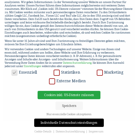
analysieren. Wir geben Informationen zu der Verwendung unserer Website an unsere Partner für
Analysen weiter. Unsere Partner führen diese Informationen möglicherweise mit weiteren Daten
zusammen. Mit Klick auf „Cookies inkl. US-Dienste zulassen“ stimmen Sie der Nutzung dieser Dienste
zu. Mit Cookies werden mitunter auch personenbezogene Daten verarbeitet. Zu den Drittanbietern
zählen Google LLC, Facebook Inc., Vimeo LLC und YouTube LLC, die in den USA ansässig sind und dort
Daten verarbeiten. Dem EuGH nach besteht das Risiko, dass Ihre Daten dem Zugriff von US-Behörden
unterliegen und keine wirksame Rechtsbehelfe diesbezüglich besteht. Durch Ihre Zustimmung
willigen Sie ein, dass Cookies gemäß den Datenschutzrichtlinien dieser Website obwohl von uns, als
auch von Drittanbietern in den USA genutzt und verarbeitet werden dürfen. Sie können Ihre Cookie-
Einstellungen auch bearbeiten, widerrufen und entscheiden, ob und welchen Cookies Sie zustimmen
möchten (ausgenommen unbedingt erforderliche Cookies).
Wenn Sie unter 16 Jahre alt sind und Ihre Zustimmung zu freiwilligen Diensten geben möchten,
müssen Sie Ihre Erziehungsberechtigten um Erlaubnis bitten.
Wir verwenden Cookies und andere Technologien auf unserer Website. Einige von ihnen sind
essenziell, während andere uns helfen, diese Website und Ihre Erfahrung zu verbessern.
Personenbezogene Daten können verarbeitet werden (z. B. IP-Adressen), z. B. für personalisierte
Anzeigen und Inhalte oder Anzeigen- und Inhaltsmessung.
Weitere Informationen über die
Verwendung Ihrer Daten finden Sie in unserer
Datenschutzerklärung
.
Sie können Ihre Auswahl
jederzeit unter
Einstellungen
widerrufen oder anpassen.
DATENSCHUTZ
Essenziell
Statistiken
Marketing
Externe Medien
Cookies inkl. US-Dienste zulassen
Speichern
Nur essenzielle Cookies akzeptieren
Individuelle Datenschutzeinstellungen
Cookie-Details
Datenschutzerklärung
Impressum