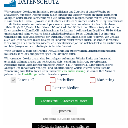
DATENSCHUTZ
Wir verwenden Cookies, um Inhalte zu personalisieren und Zugriffe auf unsere Website zu
analysieren. Wir geben Informationen zu der Verwendung unserer Website an unsere Partner für
Analysen weiter. Unsere Partner führen diese Informationen möglicherweise mit weiteren Daten
zusammen. Mit Klick auf „Cookies inkl. US-Dienste zulassen“ stimmen Sie der Nutzung dieser Dienste
zu. Mit Cookies werden mitunter auch personenbezogene Daten verarbeitet. Zu den Drittanbietern
zählen Google LLC, Facebook Inc., Vimeo LLC und YouTube LLC, die in den USA ansässig sind und dort
Daten verarbeiten. Dem EuGH nach besteht das Risiko, dass Ihre Daten dem Zugriff von US-Behörden
unterliegen und keine wirksame Rechtsbehelfe diesbezüglich besteht. Durch Ihre Zustimmung
willigen Sie ein, dass Cookies gemäß den Datenschutzrichtlinien dieser Website obwohl von uns, als
auch von Drittanbietern in den USA genutzt und verarbeitet werden dürfen. Sie können Ihre Cookie-
Einstellungen auch bearbeiten, widerrufen und entscheiden, ob und welchen Cookies Sie zustimmen
möchten (ausgenommen unbedingt erforderliche Cookies).
Wenn Sie unter 16 Jahre alt sind und Ihre Zustimmung zu freiwilligen Diensten geben möchten,
müssen Sie Ihre Erziehungsberechtigten um Erlaubnis bitten.
Wir verwenden Cookies und andere Technologien auf unserer Website. Einige von ihnen sind
essenziell, während andere uns helfen, diese Website und Ihre Erfahrung zu verbessern.
Personenbezogene Daten können verarbeitet werden (z. B. IP-Adressen), z. B. für personalisierte
Anzeigen und Inhalte oder Anzeigen- und Inhaltsmessung.
Weitere Informationen über die
Verwendung Ihrer Daten finden Sie in unserer
Datenschutzerklärung
.
Sie können Ihre Auswahl
jederzeit unter
Einstellungen
widerrufen oder anpassen.
DATENSCHUTZ
Essenziell
Statistiken
Marketing
Externe Medien
Cookies inkl. US-Dienste zulassen
Speichern
Nur essenzielle Cookies akzeptieren
Individuelle Datenschutzeinstellungen