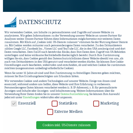
DATENSCHUTZ
Wir verwenden Cookies, um Inhalte zu personalisieren und Zugriffe auf unsere Website zu
analysieren. Wir geben Informationen zu der Verwendung unserer Website an unsere Partner für
Analysen weiter. Unsere Partner führen diese Informationen möglicherweise mit weiteren Daten
zusammen. Mit Klick auf „Cookies inkl. US-Dienste zulassen“ stimmen Sie der Nutzung dieser Dienste
zu. Mit Cookies werden mitunter auch personenbezogene Daten verarbeitet. Zu den Drittanbietern
zählen Google LLC, Facebook Inc., Vimeo LLC und YouTube LLC, die in den USA ansässig sind und dort
Daten verarbeiten. Dem EuGH nach besteht das Risiko, dass Ihre Daten dem Zugriff von US-Behörden
unterliegen und keine wirksame Rechtsbehelfe diesbezüglich besteht. Durch Ihre Zustimmung
willigen Sie ein, dass Cookies gemäß den Datenschutzrichtlinien dieser Website obwohl von uns, als
auch von Drittanbietern in den USA genutzt und verarbeitet werden dürfen. Sie können Ihre Cookie-
Einstellungen auch bearbeiten, widerrufen und entscheiden, ob und welchen Cookies Sie zustimmen
möchten (ausgenommen unbedingt erforderliche Cookies).
Wenn Sie unter 16 Jahre alt sind und Ihre Zustimmung zu freiwilligen Diensten geben möchten,
müssen Sie Ihre Erziehungsberechtigten um Erlaubnis bitten.
Wir verwenden Cookies und andere Technologien auf unserer Website. Einige von ihnen sind
essenziell, während andere uns helfen, diese Website und Ihre Erfahrung zu verbessern.
Personenbezogene Daten können verarbeitet werden (z. B. IP-Adressen), z. B. für personalisierte
Anzeigen und Inhalte oder Anzeigen- und Inhaltsmessung.
Weitere Informationen über die
Verwendung Ihrer Daten finden Sie in unserer
Datenschutzerklärung
.
Sie können Ihre Auswahl
jederzeit unter
Einstellungen
widerrufen oder anpassen.
DATENSCHUTZ
Essenziell
Statistiken
Marketing
Externe Medien
Cookies inkl. US-Dienste zulassen