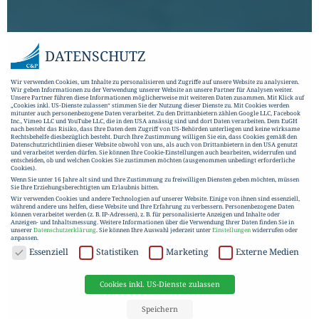
DATENSCHUTZ
Wir verwenden Cookies, um Inhalte zu personalisieren und Zugriffe auf unsere Website zu analysieren.
Wir geben Informationen zu der Verwendung unserer Website an unsere Partner für Analysen weiter.
Unsere Partner führen diese Informationen möglicherweise mit weiteren Daten zusammen. Mit Klick auf
„Cookies inkl. US-Dienste zulassen“ stimmen Sie der Nutzung dieser Dienste zu. Mit Cookies werden
mitunter auch personenbezogene Daten verarbeitet. Zu den Drittanbietern zählen Google LLC, Facebook
Inc., Vimeo LLC und YouTube LLC, die in den USA ansässig sind und dort Daten verarbeiten. Dem EuGH
nach besteht das Risiko, dass Ihre Daten dem Zugriff von US-Behörden unterliegen und keine wirksame
Rechtsbehelfe diesbezüglich besteht. Durch Ihre Zustimmung willigen Sie ein, dass Cookies gemäß den
Datenschutzrichtlinien dieser Website obwohl von uns, als auch von Drittanbietern in den USA genutzt
und verarbeitet werden dürfen. Sie können Ihre Cookie-Einstellungen auch bearbeiten, widerrufen und
entscheiden, ob und welchen Cookies Sie zustimmen möchten (ausgenommen unbedingt erforderliche
Cookies).
Wenn Sie unter 16 Jahre alt sind und Ihre Zustimmung zu freiwilligen Diensten geben möchten, müssen
Sie Ihre Erziehungsberechtigten um Erlaubnis bitten.
Wir verwenden Cookies und andere Technologien auf unserer Website. Einige von ihnen sind essenziell,
während andere uns helfen, diese Website und Ihre Erfahrung zu verbessern.
Personenbezogene Daten
können verarbeitet werden (z. B. IP-Adressen), z. B. für personalisierte Anzeigen und Inhalte oder
Anzeigen- und Inhaltsmessung.
Weitere Informationen über die Verwendung Ihrer Daten finden Sie in
unserer
Datenschutzerklärung
.
Sie können Ihre Auswahl jederzeit unter
Einstellungen
widerrufen oder
anpassen.
DATENSCHUTZ
Essenziell
Statistiken
Marketing
Externe Medien
Cookies inkl. US-Dienste zulassen
Speichern