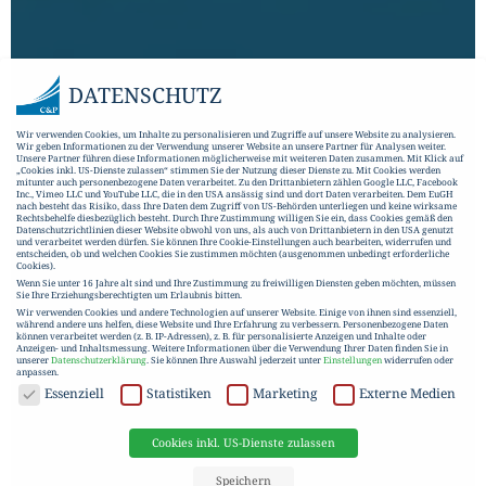
DATENSCHUTZ
Wir verwenden Cookies, um Inhalte zu personalisieren und Zugriffe auf unsere Website zu analysieren.
Wir geben Informationen zu der Verwendung unserer Website an unsere Partner für Analysen weiter.
Unsere Partner führen diese Informationen möglicherweise mit weiteren Daten zusammen. Mit Klick auf
„Cookies inkl. US-Dienste zulassen“ stimmen Sie der Nutzung dieser Dienste zu. Mit Cookies werden
mitunter auch personenbezogene Daten verarbeitet. Zu den Drittanbietern zählen Google LLC, Facebook
Inc., Vimeo LLC und YouTube LLC, die in den USA ansässig sind und dort Daten verarbeiten. Dem EuGH
nach besteht das Risiko, dass Ihre Daten dem Zugriff von US-Behörden unterliegen und keine wirksame
Rechtsbehelfe diesbezüglich besteht. Durch Ihre Zustimmung willigen Sie ein, dass Cookies gemäß den
Datenschutzrichtlinien dieser Website obwohl von uns, als auch von Drittanbietern in den USA genutzt
und verarbeitet werden dürfen. Sie können Ihre Cookie-Einstellungen auch bearbeiten, widerrufen und
entscheiden, ob und welchen Cookies Sie zustimmen möchten (ausgenommen unbedingt erforderliche
Cookies).
Wenn Sie unter 16 Jahre alt sind und Ihre Zustimmung zu freiwilligen Diensten geben möchten, müssen
Sie Ihre Erziehungsberechtigten um Erlaubnis bitten.
Wir verwenden Cookies und andere Technologien auf unserer Website. Einige von ihnen sind essenziell,
während andere uns helfen, diese Website und Ihre Erfahrung zu verbessern.
Personenbezogene Daten
können verarbeitet werden (z. B. IP-Adressen), z. B. für personalisierte Anzeigen und Inhalte oder
Anzeigen- und Inhaltsmessung.
Weitere Informationen über die Verwendung Ihrer Daten finden Sie in
unserer
Datenschutzerklärung
.
Sie können Ihre Auswahl jederzeit unter
Einstellungen
widerrufen oder
anpassen.
DATENSCHUTZ
Essenziell
Statistiken
Marketing
Externe Medien
Cookies inkl. US-Dienste zulassen
Speichern