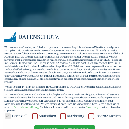
DATENSCHUTZ
Wir verwenden Cookies, um Inhalte zu personalisieren und Zugriffe auf unsere Website zu analysieren.
Wir geben Informationen zu der Verwendung unserer Website an unsere Partner für Analysen weiter.
Unsere Partner führen diese Informationen möglicherweise mit weiteren Daten zusammen. Mit Klick auf
„Cookies inkl. US-Dienste zulassen“ stimmen Sie der Nutzung dieser Dienste zu. Mit Cookies werden
mitunter auch personenbezogene Daten verarbeitet. Zu den Drittanbietern zählen Google LLC, Facebook
Inc., Vimeo LLC und YouTube LLC, die in den USA ansässig sind und dort Daten verarbeiten. Dem EuGH
nach besteht das Risiko, dass Ihre Daten dem Zugriff von US-Behörden unterliegen und keine wirksame
Rechtsbehelfe diesbezüglich besteht. Durch Ihre Zustimmung willigen Sie ein, dass Cookies gemäß den
Datenschutzrichtlinien dieser Website obwohl von uns, als auch von Drittanbietern in den USA genutzt
und verarbeitet werden dürfen. Sie können Ihre Cookie-Einstellungen auch bearbeiten, widerrufen und
entscheiden, ob und welchen Cookies Sie zustimmen möchten (ausgenommen unbedingt erforderliche
Cookies).
Wenn Sie unter 16 Jahre alt sind und Ihre Zustimmung zu freiwilligen Diensten geben möchten, müssen
Sie Ihre Erziehungsberechtigten um Erlaubnis bitten.
Wir verwenden Cookies und andere Technologien auf unserer Website. Einige von ihnen sind essenziell,
während andere uns helfen, diese Website und Ihre Erfahrung zu verbessern.
Personenbezogene Daten
können verarbeitet werden (z. B. IP-Adressen), z. B. für personalisierte Anzeigen und Inhalte oder
Anzeigen- und Inhaltsmessung.
Weitere Informationen über die Verwendung Ihrer Daten finden Sie in
unserer
Datenschutzerklärung
.
Sie können Ihre Auswahl jederzeit unter
Einstellungen
widerrufen oder
anpassen.
DATENSCHUTZ
Essenziell
Statistiken
Marketing
Externe Medien