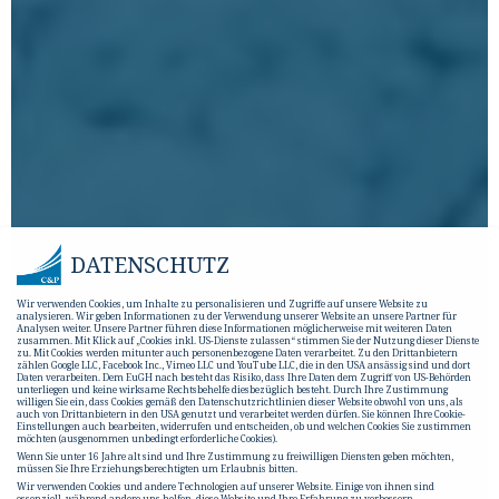
DATENSCHUTZ
Wir verwenden Cookies, um Inhalte zu personalisieren und Zugriffe auf unsere Website zu
analysieren. Wir geben Informationen zu der Verwendung unserer Website an unsere Partner für
Analysen weiter. Unsere Partner führen diese Informationen möglicherweise mit weiteren Daten
zusammen. Mit Klick auf „Cookies inkl. US-Dienste zulassen“ stimmen Sie der Nutzung dieser Dienste
zu. Mit Cookies werden mitunter auch personenbezogene Daten verarbeitet. Zu den Drittanbietern
zählen Google LLC, Facebook Inc., Vimeo LLC und YouTube LLC, die in den USA ansässig sind und dort
Daten verarbeiten. Dem EuGH nach besteht das Risiko, dass Ihre Daten dem Zugriff von US-Behörden
unterliegen und keine wirksame Rechtsbehelfe diesbezüglich besteht. Durch Ihre Zustimmung
willigen Sie ein, dass Cookies gemäß den Datenschutzrichtlinien dieser Website obwohl von uns, als
auch von Drittanbietern in den USA genutzt und verarbeitet werden dürfen. Sie können Ihre Cookie-
Einstellungen auch bearbeiten, widerrufen und entscheiden, ob und welchen Cookies Sie zustimmen
möchten (ausgenommen unbedingt erforderliche Cookies).
Wenn Sie unter 16 Jahre alt sind und Ihre Zustimmung zu freiwilligen Diensten geben möchten,
müssen Sie Ihre Erziehungsberechtigten um Erlaubnis bitten.
Wir verwenden Cookies und andere Technologien auf unserer Website. Einige von ihnen sind
essenziell, während andere uns helfen, diese Website und Ihre Erfahrung zu verbessern.