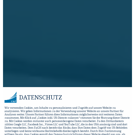
DATENSCHUTZ
Wir verwenden Cookies, um Inhalte zu personalisieren und Zugriffe auf unsere Website zu
analysieren. Wir geben Informationen zu der Verwendung unserer Website an unsere Partner für
Analysen weiter. Unsere Partner führen diese Informationen möglicherweise mit weiteren Daten
zusammen. Mit Klick auf „Cookies inkl. US-Dienste zulassen“ stimmen Sie der Nutzung dieser Dienste
zu. Mit Cookies werden mitunter auch personenbezogene Daten verarbeitet. Zu den Drittanbietern
zählen Google LLC, Facebook Inc., Vimeo LLC und YouTube LLC, die in den USA ansässig sind und dort
Daten verarbeiten. Dem EuGH nach besteht das Risiko, dass Ihre Daten dem Zugriff von US-Behörden
unterliegen und keine wirksame Rechtsbehelfe diesbezüglich besteht. Durch Ihre Zustimmung
willigen Sie ein, dass Cookies gemäß den Datenschutzrichtlinien dieser Website obwohl von uns, als