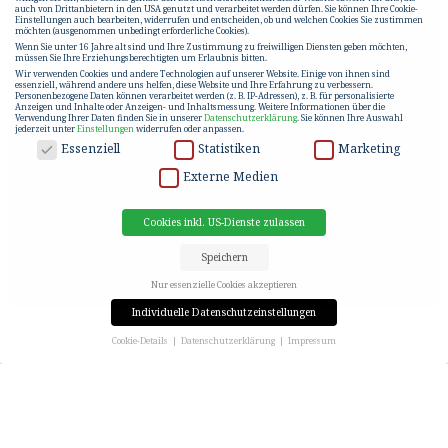
auch von Drittanbietern in den USA genutzt und verarbeitet werden dürfen. Sie können Ihre Cookie-
Einstellungen auch bearbeiten, widerrufen und entscheiden, ob und welchen Cookies Sie zustimmen
möchten (ausgenommen unbedingt erforderliche Cookies).
Wenn Sie unter 16 Jahre alt sind und Ihre Zustimmung zu freiwilligen Diensten geben möchten,
müssen Sie Ihre Erziehungsberechtigten um Erlaubnis bitten.
Wir verwenden Cookies und andere Technologien auf unserer Website. Einige von ihnen sind
essenziell, während andere uns helfen, diese Website und Ihre Erfahrung zu verbessern.
Personenbezogene Daten können verarbeitet werden (z. B. IP-Adressen), z. B. für personalisierte
Anzeigen und Inhalte oder Anzeigen- und Inhaltsmessung.
Weitere Informationen über die
Verwendung Ihrer Daten finden Sie in unserer
Datenschutzerklärung
.
Sie können Ihre Auswahl
jederzeit unter
Einstellungen
widerrufen oder anpassen.
DATENSCHUTZ
Essenziell
Statistiken
Marketing
Externe Medien
Cookies inkl. US-Dienste zulassen
Speichern
Nur essenzielle Cookies akzeptieren
Individuelle Datenschutzeinstellungen
Cookie-Details
Datenschutzerklärung
Impressum
Datenschutzeinstellungen
RICHTFEST IN BERLIN
Wenn Sie unter 16 Jahre alt sind und Ihre Zustimmung zu freiwilligen Diensten geben möchten,
müssen Sie Ihre Erziehungsberechtigten um Erlaubnis bitten.
Wir verwenden Cookies und andere Technologien auf unserer Website. Einige von ihnen sind
essenziell, während andere uns helfen, diese Website und Ihre Erfahrung zu verbessern.
In der Alfred-Kowalke-Straße 20 geht es mit großen