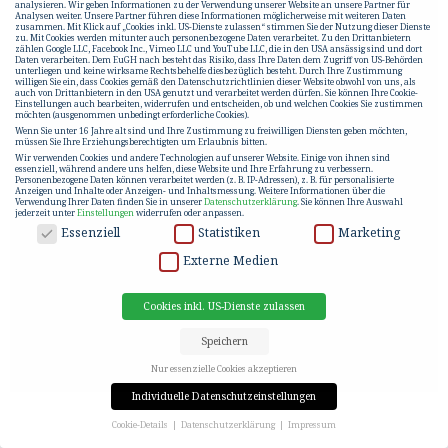
analysieren. Wir geben Informationen zu der Verwendung unserer Website an unsere Partner für
Analysen weiter. Unsere Partner führen diese Informationen möglicherweise mit weiteren Daten
zusammen. Mit Klick auf „Cookies inkl. US-Dienste zulassen“ stimmen Sie der Nutzung dieser Dienste
zu. Mit Cookies werden mitunter auch personenbezogene Daten verarbeitet. Zu den Drittanbietern
zählen Google LLC, Facebook Inc., Vimeo LLC und YouTube LLC, die in den USA ansässig sind und dort
Daten verarbeiten. Dem EuGH nach besteht das Risiko, dass Ihre Daten dem Zugriff von US-Behörden
unterliegen und keine wirksame Rechtsbehelfe diesbezüglich besteht. Durch Ihre Zustimmung
willigen Sie ein, dass Cookies gemäß den Datenschutzrichtlinien dieser Website obwohl von uns, als
auch von Drittanbietern in den USA genutzt und verarbeitet werden dürfen. Sie können Ihre Cookie-
Einstellungen auch bearbeiten, widerrufen und entscheiden, ob und welchen Cookies Sie zustimmen
möchten (ausgenommen unbedingt erforderliche Cookies).
Wenn Sie unter 16 Jahre alt sind und Ihre Zustimmung zu freiwilligen Diensten geben möchten,
müssen Sie Ihre Erziehungsberechtigten um Erlaubnis bitten.
Wir verwenden Cookies und andere Technologien auf unserer Website. Einige von ihnen sind
essenziell, während andere uns helfen, diese Website und Ihre Erfahrung zu verbessern.
Personenbezogene Daten können verarbeitet werden (z. B. IP-Adressen), z. B. für personalisierte
Anzeigen und Inhalte oder Anzeigen- und Inhaltsmessung.
Weitere Informationen über die
Verwendung Ihrer Daten finden Sie in unserer
Datenschutzerklärung
.
Sie können Ihre Auswahl
jederzeit unter
Einstellungen
widerrufen oder anpassen.
DATENSCHUTZ
Essenziell
Statistiken
Marketing
Externe Medien
Cookies inkl. US-Dienste zulassen
Speichern
Nur essenzielle Cookies akzeptieren
Individuelle Datenschutzeinstellungen
Cookie-Details
Datenschutzerklärung
Impressum