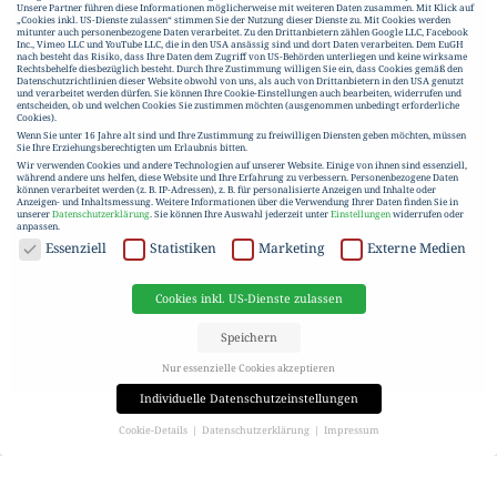
Unsere Partner führen diese Informationen möglicherweise mit weiteren Daten zusammen. Mit Klick auf
„Cookies inkl. US-Dienste zulassen“ stimmen Sie der Nutzung dieser Dienste zu. Mit Cookies werden
mitunter auch personenbezogene Daten verarbeitet. Zu den Drittanbietern zählen Google LLC, Facebook
Inc., Vimeo LLC und YouTube LLC, die in den USA ansässig sind und dort Daten verarbeiten. Dem EuGH
nach besteht das Risiko, dass Ihre Daten dem Zugriff von US-Behörden unterliegen und keine wirksame
Rechtsbehelfe diesbezüglich besteht. Durch Ihre Zustimmung willigen Sie ein, dass Cookies gemäß den
Datenschutzrichtlinien dieser Website obwohl von uns, als auch von Drittanbietern in den USA genutzt
und verarbeitet werden dürfen. Sie können Ihre Cookie-Einstellungen auch bearbeiten, widerrufen und
entscheiden, ob und welchen Cookies Sie zustimmen möchten (ausgenommen unbedingt erforderliche
Cookies).
Wenn Sie unter 16 Jahre alt sind und Ihre Zustimmung zu freiwilligen Diensten geben möchten, müssen
Sie Ihre Erziehungsberechtigten um Erlaubnis bitten.
Wir verwenden Cookies und andere Technologien auf unserer Website. Einige von ihnen sind essenziell,
während andere uns helfen, diese Website und Ihre Erfahrung zu verbessern.
Personenbezogene Daten
können verarbeitet werden (z. B. IP-Adressen), z. B. für personalisierte Anzeigen und Inhalte oder
Anzeigen- und Inhaltsmessung.
Weitere Informationen über die Verwendung Ihrer Daten finden Sie in
unserer
Datenschutzerklärung
.
Sie können Ihre Auswahl jederzeit unter
Einstellungen
widerrufen oder
anpassen.
DATENSCHUTZ
Essenziell
Statistiken
Marketing
Externe Medien
Cookies inkl. US-Dienste zulassen
Speichern
Nur essenzielle Cookies akzeptieren
Individuelle Datenschutzeinstellungen
Cookie-Details
Datenschutzerklärung
Impressum
Datenschutzeinstellungen
Wenn Sie unter 16 Jahre alt sind und Ihre Zustimmung zu freiwilligen Diensten geben möchten, müssen