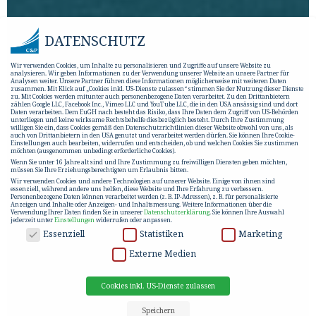
DATENSCHUTZ
Wir verwenden Cookies, um Inhalte zu personalisieren und Zugriffe auf unsere Website zu
analysieren. Wir geben Informationen zu der Verwendung unserer Website an unsere Partner für
Analysen weiter. Unsere Partner führen diese Informationen möglicherweise mit weiteren Daten
zusammen. Mit Klick auf „Cookies inkl. US-Dienste zulassen“ stimmen Sie der Nutzung dieser Dienste
zu. Mit Cookies werden mitunter auch personenbezogene Daten verarbeitet. Zu den Drittanbietern
zählen Google LLC, Facebook Inc., Vimeo LLC und YouTube LLC, die in den USA ansässig sind und dort
Daten verarbeiten. Dem EuGH nach besteht das Risiko, dass Ihre Daten dem Zugriff von US-Behörden
unterliegen und keine wirksame Rechtsbehelfe diesbezüglich besteht. Durch Ihre Zustimmung
willigen Sie ein, dass Cookies gemäß den Datenschutzrichtlinien dieser Website obwohl von uns, als
auch von Drittanbietern in den USA genutzt und verarbeitet werden dürfen. Sie können Ihre Cookie-
Einstellungen auch bearbeiten, widerrufen und entscheiden, ob und welchen Cookies Sie zustimmen
möchten (ausgenommen unbedingt erforderliche Cookies).
Wenn Sie unter 16 Jahre alt sind und Ihre Zustimmung zu freiwilligen Diensten geben möchten,
müssen Sie Ihre Erziehungsberechtigten um Erlaubnis bitten.
Wir verwenden Cookies und andere Technologien auf unserer Website. Einige von ihnen sind
essenziell, während andere uns helfen, diese Website und Ihre Erfahrung zu verbessern.
Personenbezogene Daten können verarbeitet werden (z. B. IP-Adressen), z. B. für personalisierte
Anzeigen und Inhalte oder Anzeigen- und Inhaltsmessung.
Weitere Informationen über die
Verwendung Ihrer Daten finden Sie in unserer
Datenschutzerklärung
.
Sie können Ihre Auswahl
jederzeit unter
Einstellungen
widerrufen oder anpassen.
DATENSCHUTZ
Essenziell
Statistiken
Marketing
Externe Medien
Cookies inkl. US-Dienste zulassen
Speichern