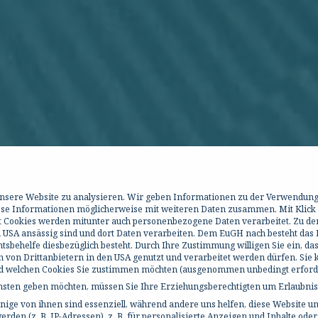
 unsere Website zu analysieren. Wir geben Informationen zu der Verwendun
iese Informationen möglicherweise mit weiteren Daten zusammen. Mit Klick
it Cookies werden mitunter auch personenbezogene Daten verarbeitet. Zu de
 USA ansässig sind und dort Daten verarbeiten. Dem EuGH nach besteht das R
behelfe diesbezüglich besteht. Durch Ihre Zustimmung willigen Sie ein, da
h von Drittanbietern in den USA genutzt und verarbeitet werden dürfen. Sie
und welchen Cookies Sie zustimmen möchten (ausgenommen unbedingt erforde
ensten geben möchten, müssen Sie Ihre Erziehungsberechtigten um Erlaubnis 
ige von ihnen sind essenziell, während andere uns helfen, diese Website un
en (z. B. IP-Adressen), z. B. für personalisierte Anzeigen und Inhalte ode