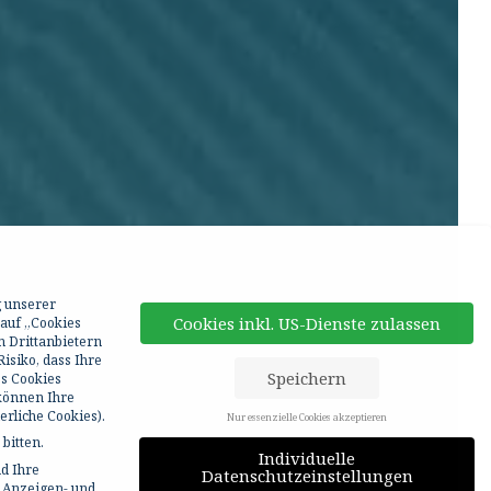
g unserer
Cookies inkl. US-Dienste zulassen
 auf „Cookies
n Drittanbietern
isiko, dass Ihre
Speichern
ss Cookies
 können Ihre
rliche Cookies).
Nur essenzielle Cookies akzeptieren
bitten.
Individuelle
d Ihre
Datenschutzeinstellungen
r Anzeigen- und