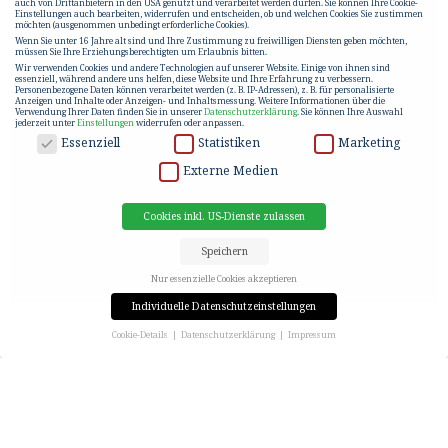
auch von Drittanbietern in den USA genutzt und verarbeitet werden dürfen. Sie können Ihre Cookie-
Einstellungen auch bearbeiten, widerrufen und entscheiden, ob und welchen Cookies Sie zustimmen
möchten (ausgenommen unbedingt erforderliche Cookies).
Wenn Sie unter 16 Jahre alt sind und Ihre Zustimmung zu freiwilligen Diensten geben möchten,
müssen Sie Ihre Erziehungsberechtigten um Erlaubnis bitten.
Wir verwenden Cookies und andere Technologien auf unserer Website. Einige von ihnen sind
essenziell, während andere uns helfen, diese Website und Ihre Erfahrung zu verbessern.
Personenbezogene Daten können verarbeitet werden (z. B. IP-Adressen), z. B. für personalisierte
Anzeigen und Inhalte oder Anzeigen- und Inhaltsmessung.
Weitere Informationen über die
Verwendung Ihrer Daten finden Sie in unserer
Datenschutzerklärung
.
Sie können Ihre Auswahl
jederzeit unter
Einstellungen
widerrufen oder anpassen.
DATENSCHUTZ
Essenziell
Statistiken
Marketing
Externe Medien
Cookies inkl. US-Dienste zulassen
Speichern
Nur essenzielle Cookies akzeptieren
Individuelle Datenschutzeinstellungen
Cookie-Details
Datenschutzerklärung
Impressum
Datenschutzeinstellungen
UMZUG OFFICE BERLIN
Wenn Sie unter 16 Jahre alt sind und Ihre Zustimmung zu freiwilligen Diensten geben möchten,
müssen Sie Ihre Erziehungsberechtigten um Erlaubnis bitten.
Wir verwenden Cookies und andere Technologien auf unserer Website. Einige von ihnen sind
essenziell, während andere uns helfen, diese Website und Ihre Erfahrung zu verbessern.
Auch in der deutschen Bundeshauptstadt Berlin haben
Personenbezogene Daten können verarbeitet werden (z. B. IP-Adressen), z. B. für personalisierte