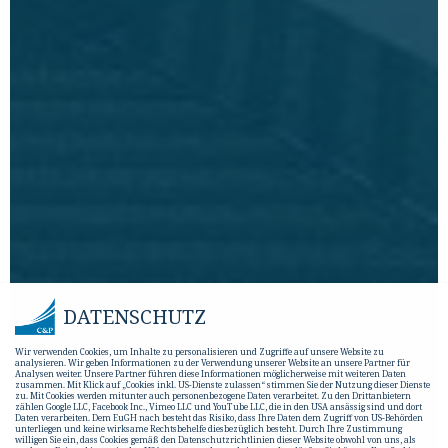
DATENSCHUTZ
Wir verwenden Cookies, um Inhalte zu personalisieren und Zugriffe auf unsere Website zu
analysieren. Wir geben Informationen zu der Verwendung unserer Website an unsere Partner für
Analysen weiter. Unsere Partner führen diese Informationen möglicherweise mit weiteren Daten
zusammen. Mit Klick auf „Cookies inkl. US-Dienste zulassen“ stimmen Sie der Nutzung dieser Dienste
zu. Mit Cookies werden mitunter auch personenbezogene Daten verarbeitet. Zu den Drittanbietern
zählen Google LLC, Facebook Inc., Vimeo LLC und YouTube LLC, die in den USA ansässig sind und dort
Daten verarbeiten. Dem EuGH nach besteht das Risiko, dass Ihre Daten dem Zugriff von US-Behörden
unterliegen und keine wirksame Rechtsbehelfe diesbezüglich besteht. Durch Ihre Zustimmung
willigen Sie ein, dass Cookies gemäß den Datenschutzrichtlinien dieser Website obwohl von uns, als