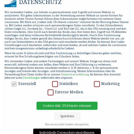
DATENSCHUTZ
Wir verwenden Cookies, um Inhalte zu personalisieren und Zugriffe auf unsere Website zu
analysieren. Wir geben Informationen zu der Verwendung unserer Website an unsere Partner für
Analysen weiter. Unsere Partner führen diese Informationen möglicherweise mit weiteren Daten
zusammen. Mit Klick auf „Cookies inkl. US-Dienste zulassen“ stimmen Sie der Nutzung dieser Dienste
zu. Mit Cookies werden mitunter auch personenbezogene Daten verarbeitet. Zu den Drittanbietern
zählen Google LLC, Facebook Inc., Vimeo LLC und YouTube LLC, die in den USA ansässig sind und dort
Daten verarbeiten. Dem EuGH nach besteht das Risiko, dass Ihre Daten dem Zugriff von US-Behörden
unterliegen und keine wirksame Rechtsbehelfe diesbezüglich besteht. Durch Ihre Zustimmung
willigen Sie ein, dass Cookies gemäß den Datenschutzrichtlinien dieser Website obwohl von uns, als
auch von Drittanbietern in den USA genutzt und verarbeitet werden dürfen. Sie können Ihre Cookie-
Einstellungen auch bearbeiten, widerrufen und entscheiden, ob und welchen Cookies Sie zustimmen
möchten (ausgenommen unbedingt erforderliche Cookies).
Wenn Sie unter 16 Jahre alt sind und Ihre Zustimmung zu freiwilligen Diensten geben möchten,
müssen Sie Ihre Erziehungsberechtigten um Erlaubnis bitten.
Wir verwenden Cookies und andere Technologien auf unserer Website. Einige von ihnen sind
essenziell, während andere uns helfen, diese Website und Ihre Erfahrung zu verbessern.
Personenbezogene Daten können verarbeitet werden (z. B. IP-Adressen), z. B. für personalisierte
Anzeigen und Inhalte oder Anzeigen- und Inhaltsmessung.
Weitere Informationen über die
Verwendung Ihrer Daten finden Sie in unserer
Datenschutzerklärung
.
Sie können Ihre Auswahl
jederzeit unter
Einstellungen
widerrufen oder anpassen.
DATENSCHUTZ
Essenziell
Statistiken
Marketing
Externe Medien
Cookies inkl. US-Dienste zulassen
Speichern
Nur essenzielle Cookies akzeptieren
Individuelle Datenschutzeinstellungen