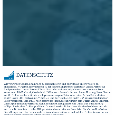
DATENSCHUTZ
Wir verwenden Cookies, um Inhalte zu personalisieren und Zugriffe auf unsere Website zu
analysieren. Wir geben Informationen zu der Verwendung unserer Website an unsere Partner für
Analysen weiter. Unsere Partner führen diese Informationen möglicherweise mit weiteren Daten
zusammen. Mit Klick auf „Cookies inkl. US-Dienste zulassen“ stimmen Sie der Nutzung dieser Dienste
zu. Mit Cookies werden mitunter auch personenbezogene Daten verarbeitet. Zu den Drittanbietern
zählen Google LLC, Facebook Inc., Vimeo LLC und YouTube LLC, die in den USA ansässig sind und dort
Daten verarbeiten. Dem EuGH nach besteht das Risiko, dass Ihre Daten dem Zugriff von US-Behörden
unterliegen und keine wirksame Rechtsbehelfe diesbezüglich besteht. Durch Ihre Zustimmung
willigen Sie ein, dass Cookies gemäß den Datenschutzrichtlinien dieser Website obwohl von uns, als
auch von Drittanbietern in den USA genutzt und verarbeitet werden dürfen. Sie können Ihre Cookie-
Einstellungen auch bearbeiten, widerrufen und entscheiden, ob und welchen Cookies Sie zustimmen
möchten (ausgenommen unbedingt erforderliche Cookies).