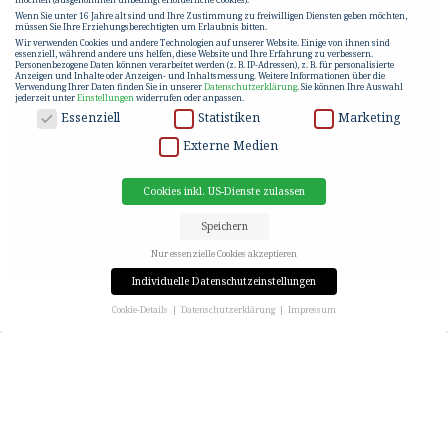
Wenn Sie unter 16 Jahre alt sind und Ihre Zustimmung zu freiwilligen Diensten geben möchten,
müssen Sie Ihre Erziehungsberechtigten um Erlaubnis bitten.
Wir verwenden Cookies und andere Technologien auf unserer Website. Einige von ihnen sind
essenziell, während andere uns helfen, diese Website und Ihre Erfahrung zu verbessern.
Personenbezogene Daten können verarbeitet werden (z. B. IP-Adressen), z. B. für personalisierte
Anzeigen und Inhalte oder Anzeigen- und Inhaltsmessung.
Weitere Informationen über die
Verwendung Ihrer Daten finden Sie in unserer
Datenschutzerklärung
.
Sie können Ihre Auswahl
jederzeit unter
Einstellungen
widerrufen oder anpassen.
DATENSCHUTZ
Essenziell
Statistiken
Marketing
Externe Medien
Cookies inkl. US-Dienste zulassen
Speichern
Nur essenzielle Cookies akzeptieren
Individuelle Datenschutzeinstellungen
Cookie-Details
Datenschutzerklärung
Impressum
Datenschutzeinstellungen
VERMIETUNGSSTART BT3
Wenn Sie unter 16 Jahre alt sind und Ihre Zustimmung zu freiwilligen Diensten geben möchten,
müssen Sie Ihre Erziehungsberechtigten um Erlaubnis bitten.
QUARTIER⁴
Wir verwenden Cookies und andere Technologien auf unserer Website. Einige von ihnen sind
essenziell, während andere uns helfen, diese Website und Ihre Erfahrung zu verbessern.
Personenbezogene Daten können verarbeitet werden (z. B. IP-Adressen), z. B. für personalisierte
Anzeigen und Inhalte oder Anzeigen- und Inhaltsmessung.
Weitere Informationen über die
Bereits seit einigen Wochen befindet sich der Bauteil
Verwendung Ihrer Daten finden Sie in unserer
Datenschutzerklärung
.