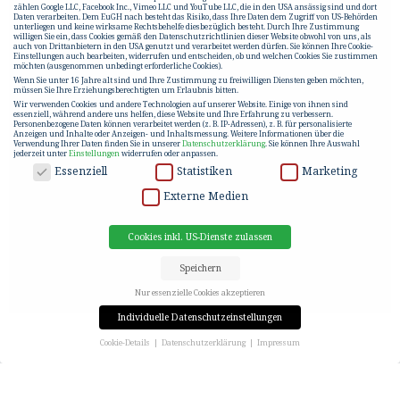
zählen Google LLC, Facebook Inc., Vimeo LLC und YouTube LLC, die in den USA ansässig sind und dort
Daten verarbeiten. Dem EuGH nach besteht das Risiko, dass Ihre Daten dem Zugriff von US-Behörden
unterliegen und keine wirksame Rechtsbehelfe diesbezüglich besteht. Durch Ihre Zustimmung
willigen Sie ein, dass Cookies gemäß den Datenschutzrichtlinien dieser Website obwohl von uns, als
auch von Drittanbietern in den USA genutzt und verarbeitet werden dürfen. Sie können Ihre Cookie-
Einstellungen auch bearbeiten, widerrufen und entscheiden, ob und welchen Cookies Sie zustimmen
möchten (ausgenommen unbedingt erforderliche Cookies).
Wenn Sie unter 16 Jahre alt sind und Ihre Zustimmung zu freiwilligen Diensten geben möchten,
müssen Sie Ihre Erziehungsberechtigten um Erlaubnis bitten.
Wir verwenden Cookies und andere Technologien auf unserer Website. Einige von ihnen sind
essenziell, während andere uns helfen, diese Website und Ihre Erfahrung zu verbessern.
Personenbezogene Daten können verarbeitet werden (z. B. IP-Adressen), z. B. für personalisierte
Anzeigen und Inhalte oder Anzeigen- und Inhaltsmessung.
Weitere Informationen über die
Verwendung Ihrer Daten finden Sie in unserer
Datenschutzerklärung
.
Sie können Ihre Auswahl
jederzeit unter
Einstellungen
widerrufen oder anpassen.
DATENSCHUTZ
Essenziell
Statistiken
Marketing
Externe Medien
Cookies inkl. US-Dienste zulassen
Speichern
Nur essenzielle Cookies akzeptieren
Individuelle Datenschutzeinstellungen
Cookie-Details
Datenschutzerklärung
Impressum
Datenschutzeinstellungen
GATE 17 | TRIESTER STRASSE 4
Wenn Sie unter 16 Jahre alt sind und Ihre Zustimmung zu freiwilligen Diensten geben möchten,