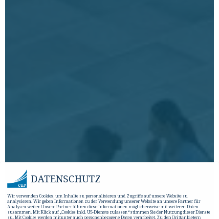
DATENSCHUTZ
Wir verwenden Cookies, um Inhalte zu personalisieren und Zugriffe auf unsere Website zu
analysieren. Wir geben Informationen zu der Verwendung unserer Website an unsere Partner für
Analysen weiter. Unsere Partner führen diese Informationen möglicherweise mit weiteren Daten
zusammen. Mit Klick auf „Cookies inkl. US-Dienste zulassen“ stimmen Sie der Nutzung dieser Dienste
zu. Mit Cookies werden mitunter auch personenbezogene Daten verarbeitet. Zu den Drittanbietern