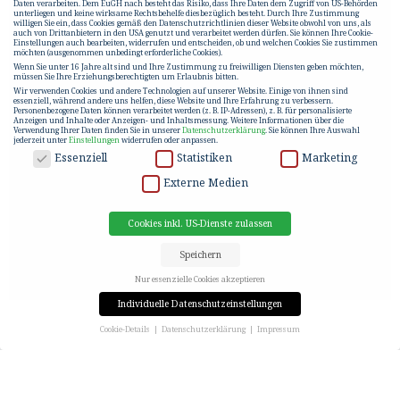
Daten verarbeiten. Dem EuGH nach besteht das Risiko, dass Ihre Daten dem Zugriff von US-Behörden
unterliegen und keine wirksame Rechtsbehelfe diesbezüglich besteht. Durch Ihre Zustimmung
willigen Sie ein, dass Cookies gemäß den Datenschutzrichtlinien dieser Website obwohl von uns, als
auch von Drittanbietern in den USA genutzt und verarbeitet werden dürfen. Sie können Ihre Cookie-
Einstellungen auch bearbeiten, widerrufen und entscheiden, ob und welchen Cookies Sie zustimmen
möchten (ausgenommen unbedingt erforderliche Cookies).
Wenn Sie unter 16 Jahre alt sind und Ihre Zustimmung zu freiwilligen Diensten geben möchten,
müssen Sie Ihre Erziehungsberechtigten um Erlaubnis bitten.
Wir verwenden Cookies und andere Technologien auf unserer Website. Einige von ihnen sind
essenziell, während andere uns helfen, diese Website und Ihre Erfahrung zu verbessern.
Personenbezogene Daten können verarbeitet werden (z. B. IP-Adressen), z. B. für personalisierte
Anzeigen und Inhalte oder Anzeigen- und Inhaltsmessung.
Weitere Informationen über die
Verwendung Ihrer Daten finden Sie in unserer
Datenschutzerklärung
.
Sie können Ihre Auswahl
jederzeit unter
Einstellungen
widerrufen oder anpassen.
DATENSCHUTZ
Essenziell
Statistiken
Marketing
Externe Medien
Cookies inkl. US-Dienste zulassen
Speichern
Nur essenzielle Cookies akzeptieren
Individuelle Datenschutzeinstellungen
Cookie-Details
Datenschutzerklärung
Impressum
Datenschutzeinstellungen
SERVICED APARTMENTS
Wenn Sie unter 16 Jahre alt sind und Ihre Zustimmung zu freiwilligen Diensten geben möchten,
müssen Sie Ihre Erziehungsberechtigten um Erlaubnis bitten.