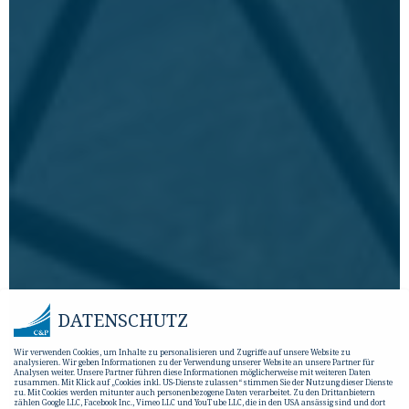
DATENSCHUTZ
Wir verwenden Cookies, um Inhalte zu personalisieren und Zugriffe auf unsere Website zu
analysieren. Wir geben Informationen zu der Verwendung unserer Website an unsere Partner für
Analysen weiter. Unsere Partner führen diese Informationen möglicherweise mit weiteren Daten
zusammen. Mit Klick auf „Cookies inkl. US-Dienste zulassen“ stimmen Sie der Nutzung dieser Dienste
zu. Mit Cookies werden mitunter auch personenbezogene Daten verarbeitet. Zu den Drittanbietern
zählen Google LLC, Facebook Inc., Vimeo LLC und YouTube LLC, die in den USA ansässig sind und dort