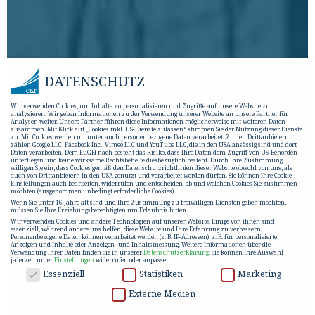
DATENSCHUTZ
Wir verwenden Cookies, um Inhalte zu personalisieren und Zugriffe auf unsere Website zu
analysieren. Wir geben Informationen zu der Verwendung unserer Website an unsere Partner für
Analysen weiter. Unsere Partner führen diese Informationen möglicherweise mit weiteren Daten
zusammen. Mit Klick auf „Cookies inkl. US-Dienste zulassen“ stimmen Sie der Nutzung dieser Dienste
zu. Mit Cookies werden mitunter auch personenbezogene Daten verarbeitet. Zu den Drittanbietern
zählen Google LLC, Facebook Inc., Vimeo LLC und YouTube LLC, die in den USA ansässig sind und dort
Daten verarbeiten. Dem EuGH nach besteht das Risiko, dass Ihre Daten dem Zugriff von US-Behörden
unterliegen und keine wirksame Rechtsbehelfe diesbezüglich besteht. Durch Ihre Zustimmung
willigen Sie ein, dass Cookies gemäß den Datenschutzrichtlinien dieser Website obwohl von uns, als
auch von Drittanbietern in den USA genutzt und verarbeitet werden dürfen. Sie können Ihre Cookie-
Einstellungen auch bearbeiten, widerrufen und entscheiden, ob und welchen Cookies Sie zustimmen
möchten (ausgenommen unbedingt erforderliche Cookies).
Wenn Sie unter 16 Jahre alt sind und Ihre Zustimmung zu freiwilligen Diensten geben möchten,
müssen Sie Ihre Erziehungsberechtigten um Erlaubnis bitten.
Wir verwenden Cookies und andere Technologien auf unserer Website. Einige von ihnen sind
essenziell, während andere uns helfen, diese Website und Ihre Erfahrung zu verbessern.
Personenbezogene Daten können verarbeitet werden (z. B. IP-Adressen), z. B. für personalisierte
Anzeigen und Inhalte oder Anzeigen- und Inhaltsmessung.
Weitere Informationen über die
Verwendung Ihrer Daten finden Sie in unserer
Datenschutzerklärung
.
Sie können Ihre Auswahl
jederzeit unter
Einstellungen
widerrufen oder anpassen.
DATENSCHUTZ
Essenziell
Statistiken
Marketing
Externe Medien