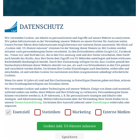
DATENSCHUTZ
Wir verwenden Cookies, um Inhalte zu personalisieren und Zugriffe auf unsere Website zu analysieren.
Wir geben Informationen zu der Verwendung unserer Website an unsere Partner für Analysen weiter.
Unsere Partner führen diese Informationen möglicherweise mit weiteren Daten zusammen. Mit Klick auf
„Cookies inkl. US-Dienste zulassen“ stimmen Sie der Nutzung dieser Dienste zu. Mit Cookies werden
mitunter auch personenbezogene Daten verarbeitet. Zu den Drittanbietern zählen Google LLC, Facebook
Inc., Vimeo LLC und YouTube LLC, die in den USA ansässig sind und dort Daten verarbeiten. Dem EuGH
nach besteht das Risiko, dass Ihre Daten dem Zugriff von US-Behörden unterliegen und keine wirksame
Rechtsbehelfe diesbezüglich besteht. Durch Ihre Zustimmung willigen Sie ein, dass Cookies gemäß den
Datenschutzrichtlinien dieser Website obwohl von uns, als auch von Drittanbietern in den USA genutzt
und verarbeitet werden dürfen. Sie können Ihre Cookie-Einstellungen auch bearbeiten, widerrufen und
entscheiden, ob und welchen Cookies Sie zustimmen möchten (ausgenommen unbedingt erforderliche
Cookies).
Wenn Sie unter 16 Jahre alt sind und Ihre Zustimmung zu freiwilligen Diensten geben möchten, müssen
Sie Ihre Erziehungsberechtigten um Erlaubnis bitten.
Wir verwenden Cookies und andere Technologien auf unserer Website. Einige von ihnen sind essenziell,
während andere uns helfen, diese Website und Ihre Erfahrung zu verbessern.
Personenbezogene Daten
können verarbeitet werden (z. B. IP-Adressen), z. B. für personalisierte Anzeigen und Inhalte oder
Anzeigen- und Inhaltsmessung.
Weitere Informationen über die Verwendung Ihrer Daten finden Sie in
unserer
Datenschutzerklärung
.
Sie können Ihre Auswahl jederzeit unter
Einstellungen
widerrufen oder
anpassen.
DATENSCHUTZ
Essenziell
Statistiken
Marketing
Externe Medien
Cookies inkl. US-Dienste zulassen
Speichern