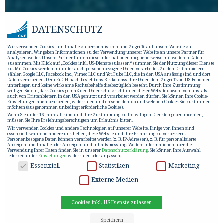
DATENSCHUTZ
Wir verwenden Cookies, um Inhalte zu personalisieren und Zugriffe auf unsere Website zu
analysieren. Wir geben Informationen zu der Verwendung unserer Website an unsere Partner für
Analysen weiter. Unsere Partner führen diese Informationen möglicherweise mit weiteren Daten
zusammen. Mit Klick auf „Cookies inkl. US-Dienste zulassen“ stimmen Sie der Nutzung dieser Dienste
zu. Mit Cookies werden mitunter auch personenbezogene Daten verarbeitet. Zu den Drittanbietern
zählen Google LLC, Facebook Inc., Vimeo LLC und YouTube LLC, die in den USA ansässig sind und dort
Daten verarbeiten. Dem EuGH nach besteht das Risiko, dass Ihre Daten dem Zugriff von US-Behörden
unterliegen und keine wirksame Rechtsbehelfe diesbezüglich besteht. Durch Ihre Zustimmung
willigen Sie ein, dass Cookies gemäß den Datenschutzrichtlinien dieser Website obwohl von uns, als
auch von Drittanbietern in den USA genutzt und verarbeitet werden dürfen. Sie können Ihre Cookie-
Einstellungen auch bearbeiten, widerrufen und entscheiden, ob und welchen Cookies Sie zustimmen
möchten (ausgenommen unbedingt erforderliche Cookies).
Wenn Sie unter 16 Jahre alt sind und Ihre Zustimmung zu freiwilligen Diensten geben möchten,
müssen Sie Ihre Erziehungsberechtigten um Erlaubnis bitten.
Wir verwenden Cookies und andere Technologien auf unserer Website. Einige von ihnen sind
essenziell, während andere uns helfen, diese Website und Ihre Erfahrung zu verbessern.
Personenbezogene Daten können verarbeitet werden (z. B. IP-Adressen), z. B. für personalisierte
Anzeigen und Inhalte oder Anzeigen- und Inhaltsmessung.
Weitere Informationen über die
Verwendung Ihrer Daten finden Sie in unserer
Datenschutzerklärung
.
Sie können Ihre Auswahl
jederzeit unter
Einstellungen
widerrufen oder anpassen.
DATENSCHUTZ
Essenziell
Statistiken
Marketing
Externe Medien
Cookies inkl. US-Dienste zulassen
Speichern