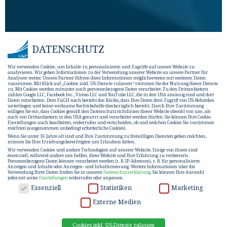
DATENSCHUTZ
Wir verwenden Cookies, um Inhalte zu personalisieren und Zugriffe auf unsere Website zu
analysieren. Wir geben Informationen zu der Verwendung unserer Website an unsere Partner für
Analysen weiter. Unsere Partner führen diese Informationen möglicherweise mit weiteren Daten
zusammen. Mit Klick auf „Cookies inkl. US-Dienste zulassen“ stimmen Sie der Nutzung dieser Dienste
zu. Mit Cookies werden mitunter auch personenbezogene Daten verarbeitet. Zu den Drittanbietern
zählen Google LLC, Facebook Inc., Vimeo LLC und YouTube LLC, die in den USA ansässig sind und dort
Daten verarbeiten. Dem EuGH nach besteht das Risiko, dass Ihre Daten dem Zugriff von US-Behörden
unterliegen und keine wirksame Rechtsbehelfe diesbezüglich besteht. Durch Ihre Zustimmung
willigen Sie ein, dass Cookies gemäß den Datenschutzrichtlinien dieser Website obwohl von uns, als
auch von Drittanbietern in den USA genutzt und verarbeitet werden dürfen. Sie können Ihre Cookie-
Einstellungen auch bearbeiten, widerrufen und entscheiden, ob und welchen Cookies Sie zustimmen
möchten (ausgenommen unbedingt erforderliche Cookies).
Wenn Sie unter 16 Jahre alt sind und Ihre Zustimmung zu freiwilligen Diensten geben möchten,
müssen Sie Ihre Erziehungsberechtigten um Erlaubnis bitten.
Wir verwenden Cookies und andere Technologien auf unserer Website. Einige von ihnen sind
essenziell, während andere uns helfen, diese Website und Ihre Erfahrung zu verbessern.
Personenbezogene Daten können verarbeitet werden (z. B. IP-Adressen), z. B. für personalisierte
Anzeigen und Inhalte oder Anzeigen- und Inhaltsmessung.
Weitere Informationen über die
Verwendung Ihrer Daten finden Sie in unserer
Datenschutzerklärung
.
Sie können Ihre Auswahl
jederzeit unter
Einstellungen
widerrufen oder anpassen.
DATENSCHUTZ
Essenziell
Statistiken
Marketing
Externe Medien
Cookies inkl. US-Dienste zulassen